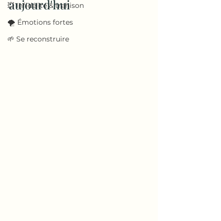
aujourd'hui
💥 Infidélité & trahison
🌪️ Émotions fortes
🌱 Se reconstruire