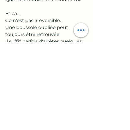
Et ça...
Ce n'est pas irréversible.
Une boussole oubliée peut 
toujours être retrouvée.
Il suffit parfois d'arrêter quelques 
instants de regarder les autres...
Pour recommencer à entendre sa 
propre direction.
🤍 Et si tu te reconnais 
dans cet article
Si tu doutes de tout.
Si tu remets constamment tes 
émotions en question.