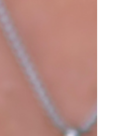
je choisis. » 👉 « Tout ce que nous avons
construit ne suffit plus. » 👉 « Je regarde
ailleurs ce que je ne trouve plus chez toi. » Et
pendant des semaines... Je me suis demandé
ce qui n'allait pas chez moi. Ce que j'avais
raté. Ce que je n'avais pas co