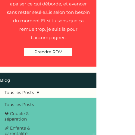
apaiser ce qui déborde, et avancer
sans rester seul·e.Lis selon ton besoin
du moment.Et si tu sens que ça
remue trop, je suis là pour
t’accompagner.
Prendre RDV
Blog
Tous les Posts
Tous les Posts
💔 Couple &
séparation
👶 Enfants &
parentalité