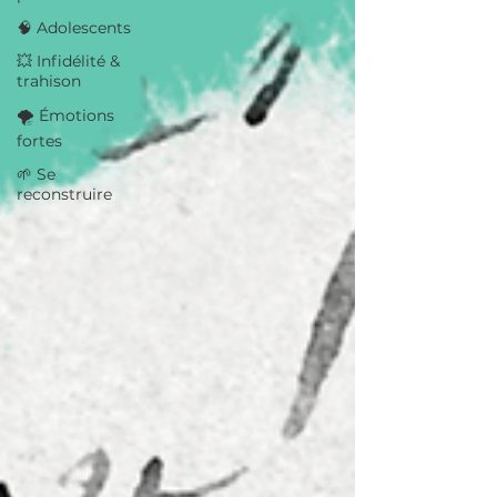
🧠 Adolescents
💥 Infidélité &
trahison
🌪️ Émotions
fortes
🌱 Se
reconstruire