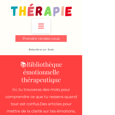
Prendre rendez-vous
Brétignolles-sur-mer Vendée
📚Bibliothèque
émotionnelle
thérapeutique
Ici, tu trouveras des mots pour
comprendre ce que tu ressens quand
tout est confus.Des articles pour
mettre de la clarté sur tes émotions,