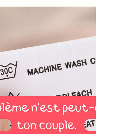
phrase que j'entends souvent dans mon
cabinet. Puis quelques minutes plus tard : "Je
ne sais pas pourquoi j'ai réagi comme ça." "Je
ne comprends pas pourquoi ça me touche
autant." "Je ne sais pas ce qui m'arrive." "Je ne
comprends pas pourquoi je refais toujours les
mêmes erreurs." Alors non. Souvent, nous ne
nous connaissons pas autant que nous le
croyons. Nous connaissons notre histoire.
Mais pas forcément notre fonctionnement.
Tu con