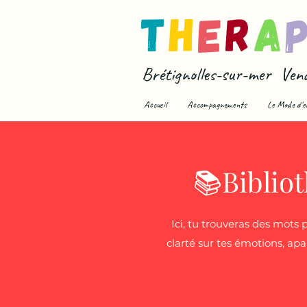
Brétignolles-sur-mer Ven
Accueil
Accompagnements
Le Mode d'e
📚Biblio
Ici, tu trouveras des mots
clarté sur tes émotions, apa