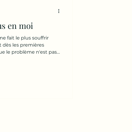
ue je fonctionne ?" Parce
assent leur vie à essayer
lus en moi
e fait le plus souffrir
Et dès les premières
e le problème n'est pas
. Pas ses enfants. Pas sa
illeurs. Je lui demande : 👉
e plus souffrir aujourd'hui ?
s. Puis répond : 👉 « Je ne
t là... Je crois que nous
 de beaucoup plus