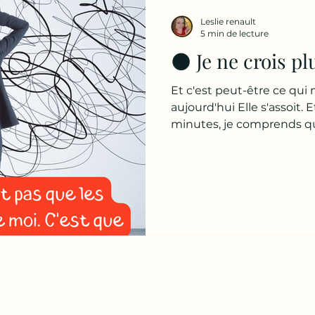
utile : "Comment est-ce q
Leslie renault
que la plupart des gens p
5 min de lecture
🌑 Je ne crois p
Et c'est peut-être ce qui m
aujourd'hui Elle s'assoit. 
minutes, je comprends qu
son couple. Pas son travail
famille. Le problème est a
« Qu'est-ce qui vous fait l
» Elle réfléchit. Longtemp
me fais plus confiance. » E
touchons quelque chose
profond que toutes le