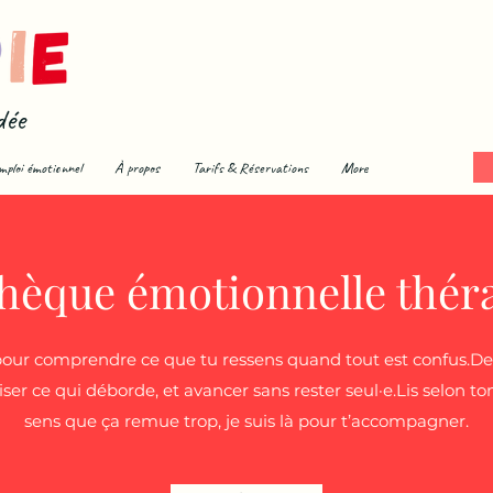
dée
mploi émotionnel
À propos
Tarifs & Réservations
More
thèque émotionnelle thér
 pour comprendre ce que tu ressens quand tout est confus.Des
iser ce qui déborde, et avancer sans rester seul·e.Lis selon 
sens que ça remue trop, je suis là pour t’accompagner.