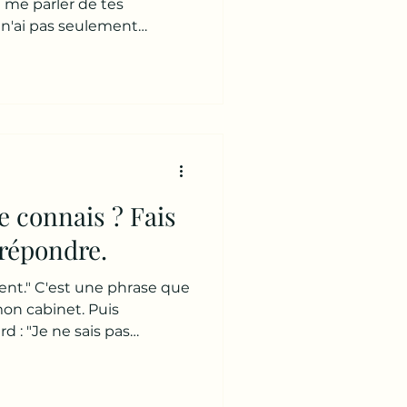
ui
me parler de tes
e n'ai pas seulement
beaucoup plus. J'ai
 celle que je choisis. » 👉
onstruit ne suffit plus. »
e que je ne trouve plus
 semaines... Je me suis
as chez moi. Ce que j'avais
 co
te connais ? Fais
 répondre.
ent." C'est une phrase que
on cabinet. Puis
d : "Je ne sais pas
e ça." "Je ne comprends
 autant." "Je ne sais pas
comprends pas pourquoi je