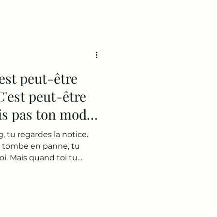
erreurs." Alors non.
onnaissons pas autant que
naissons notre histoire.
e fonctionnement. Tu con
est peut-être
C'est peut-être
is pas ton mode
nnel.
 tu regardes la notice.
r tombe en panne, tu
i. Mais quand toi tu
es erreurs, les mêmes
ances... tu fais quoi ?
irconstances. Ton conjoint.
on patron. La vie.
uestion beaucoup plus