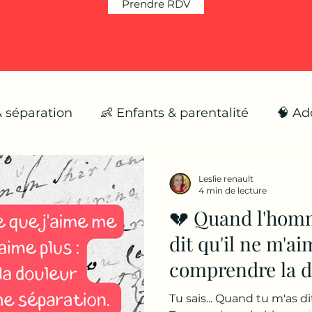
Prendre RDV
& séparation
👶 Enfants & parentalité
🧠 Ad
🌪️ Émotions fortes
🌱 Se reconstruire
Leslie renault
4 min de lecture
💔 Quand l'hom
dit qu'il ne m'ai
comprendre la d
émotionnelle d'
Tu sais... Quand tu m'as dit