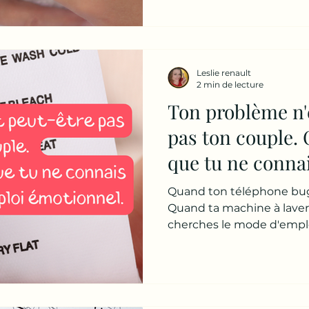
refais toujours les mêmes 
Souvent, nous ne nous c
nous le croyons. Nous con
Mais pas forcément notr
Leslie renault
2 min de lecture
Ton problème n'
pas ton couple. 
que tu ne conna
d'emploi émotio
Quand ton téléphone bug,
Quand ta machine à lave
cherches le mode d'emplo
répètes toujours les mêm
disputes, les mêmes souffr
Souvent, tu accuses les c
Tes parents. Tes enfants. T
Pourtant, il existe une q