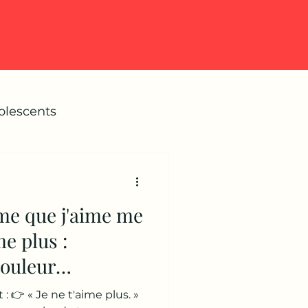
olescents
me que j'aime me
me plus :
ouleur
une séparation.
 : 👉 « Je ne t'aime plus. »