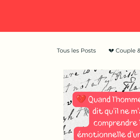
Tous les Posts
💔 Couple 
💥 Infidélité & trahison