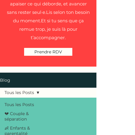
apaiser ce qui déborde, et avancer
sans rester seul·e.Lis selon ton besoin
du moment.Et si tu sens que ça
remue trop, je suis là pour
t’accompagner.
Prendre RDV
Blog
Tous les Posts
Tous les Posts
💔 Couple &
séparation
👶 Enfants &
parentalité