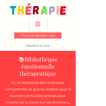
Prendre rendez-vous
Brétignolles-sur-mer Vendée
📚Bibliothèque
émotionnelle
thérapeutique
Ici, tu trouveras des mots pour
comprendre ce que tu ressens quand
tout est confus.Des articles pour
mettre de la clarté sur tes émotions,