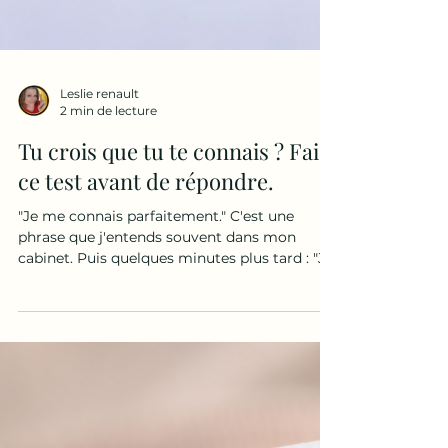
Leslie renault
2 min de lecture
Tu crois que tu te connais ? Fais
ce test avant de répondre.
"Je me connais parfaitement." C'est une
phrase que j'entends souvent dans mon
cabinet. Puis quelques minutes plus tard : "Je
ne sais pas pourquoi j'ai réagi comme ça." "Je
ne comprends pas pourquoi ça me touche
autant." "Je ne sais pas ce qui m'arrive." "Je ne
comprends pas pourquoi je refais toujours les