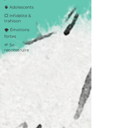
🧠 Adolescents
💥 Infidélité &
trahison
🌪️ Émotions
fortes
🌱 Se
reconstruire