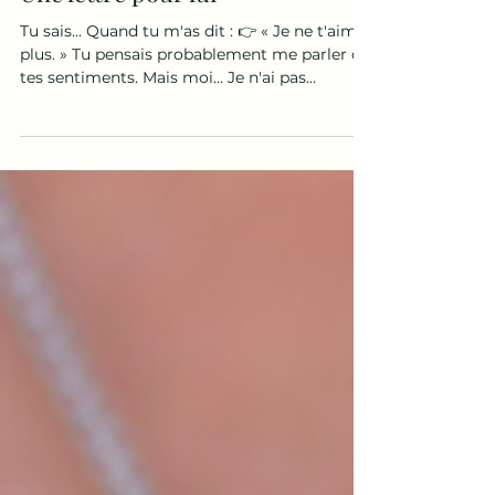
émotionnelle d'une séparation.
Une lettre pour lui
Tu sais... Quand tu m'as dit : 👉 « Je ne t'aime
plus. » Tu pensais probablement me parler de
tes sentiments. Mais moi... Je n'ai pas
seulement entendu ça. J'ai entendu beaucoup
plus. J'ai entendu : 👉 « Tu n'es plus celle que
je choisis. » 👉 « Tout ce que nous avons
construit ne suffit plus. » 👉 « Je regarde
ailleurs ce que je ne trouve plus chez toi. » Et
pendant des semaines... Je me suis demandé
ce qui n'allait pas chez moi. Ce que j'avais
raté. Ce que je n'avais pas co