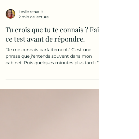
Leslie renault
2 min de lecture
Tu crois que tu te connais ? Fais
ce test avant de répondre.
"Je me connais parfaitement." C'est une
phrase que j'entends souvent dans mon
cabinet. Puis quelques minutes plus tard : "Je
ne sais pas pourquoi j'ai réagi comme ça." "Je
ne comprends pas pourquoi ça me touche
autant." "Je ne sais pas ce qui m'arrive." "Je ne
comprends pas pourquoi je refais toujours les
mêmes erreurs." Alors non. Souvent, nous ne
nous connaissons pas autant que nous le
croyons. Nous connaissons notre histoire.