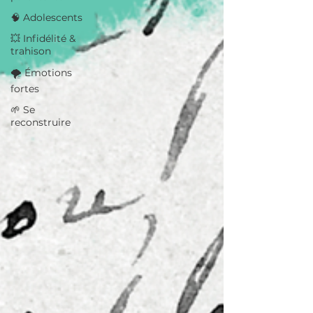
🧠 Adolescents
💥 Infidélité &
trahison
🌪️ Émotions
fortes
🌱 Se
reconstruire