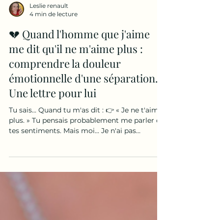
Leslie renault
4 min de lecture
💔 Quand l'homme que j'aime
me dit qu'il ne m'aime plus :
comprendre la douleur
émotionnelle d'une séparation.
Une lettre pour lui
Tu sais... Quand tu m'as dit : 👉 « Je ne t'aime
plus. » Tu pensais probablement me parler de
tes sentiments. Mais moi... Je n'ai pas
seulement entendu ça. J'ai entendu beaucoup
plus. J'ai entendu : 👉 « Tu n'es plus celle que
je choisis. » 👉 « Tout ce que nous avons
construit ne suffit plus. » 👉 « Je regarde
ailleurs ce que je ne trouve plus chez toi. » Et
pendant des semaines... Je me suis demandé