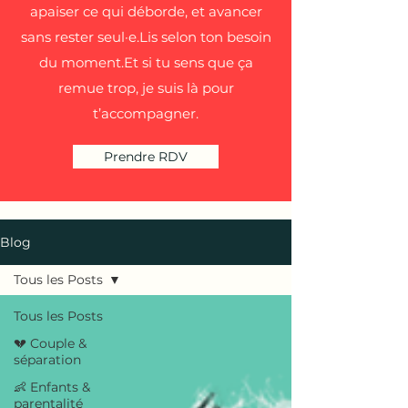
apaiser ce qui déborde, et avancer
sans rester seul·e.Lis selon ton besoin
du moment.Et si tu sens que ça
remue trop, je suis là pour
t’accompagner.
Prendre RDV
Blog
Tous les Posts
Tous les Posts
💔 Couple &
séparation
👶 Enfants &
parentalité