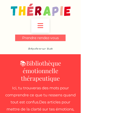
Prendre rendez-vous
Brétignolles-sur-mer Vendée
📚Bibliothèque
émotionnelle
thérapeutique
Ici, tu trouveras des mots pour
comprendre ce que tu ressens quand
tout est confus.Des articles pour
mettre de la clarté sur tes émotions,