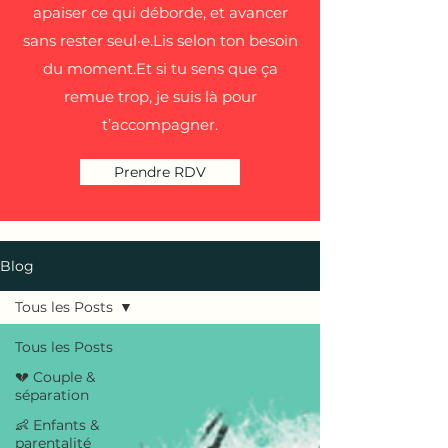
apaiser ce qui déborde, et avancer
sans rester seul·e.Lis selon ton besoin
du moment.Et si tu sens que ça
remue trop, je suis là pour
t’accompagner.
Prendre RDV
Blog
Tous les Posts
Tous les Posts
💔 Couple &
séparation
👶 Enfants &
parentalité