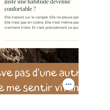
Leslie renault
5 min de lecture
🌪️ Je ne sais plus si je suis
malheureuse… ou simplement
habituée. Et si ce n'était plus de
l'amour, ni du bonheur... mais
juste une habitude devenue
confortable ?
Elle s'assoit sur le canapé. Elle ne pleure pas.
Elle n'est pas en colère. Elle n'est même pas
vraiment triste. Et c'est précisément ce qui
l'inquiète. Elle me regarde et me dit : 👉 « Je
ne sais plus si je suis malheureuse... » Puis elle
hésite. Et ajoute : 👉 « Je crois surtout que je
ne ressens plus grand-chose. » 💔 La