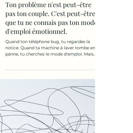
Leslie renault
2 min de lecture
Ton problème n'est peut-être
pas ton couple. C'est peut-être
que tu ne connais pas ton mode
d'emploi émotionnel.
Quand ton téléphone bug, tu regardes la
notice. Quand ta machine à laver tombe en
panne, tu cherches le mode d'emploi. Mais
quand toi tu répètes toujours les mêmes
erreurs, les mêmes disputes, les mêmes
souffrances... tu fais quoi ? Souvent, tu
accuses les circonstances. Ton conjoint. Tes
parents. Tes enfants. Ton patron. La vie.