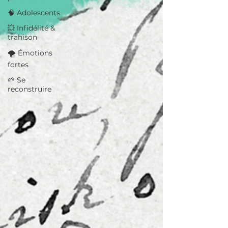
🧠 Adolescents
💥 Infidélité &
trahison
🌪️ Émotions
fortes
🌱 Se
reconstruire