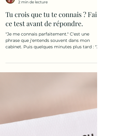
Leslie renault
2 min de lecture
Tu crois que tu te connais ? Fais
ce test avant de répondre.
"Je me connais parfaitement." C'est une
phrase que j'entends souvent dans mon
cabinet. Puis quelques minutes plus tard : "Je
ne sais pas pourquoi j'ai réagi comme ça." "Je
ne comprends pas pourquoi ça me touche
autant." "Je ne sais pas ce qui m'arrive." "Je ne
comprends pas pourquoi je refais toujours les
mêmes erreurs." Alors non. Souvent, nous ne
nous connaissons pas autant que nous le
croyons. Nous connaissons notre histoire.
Mais pas forcément notre fonctionnement.
Tu con