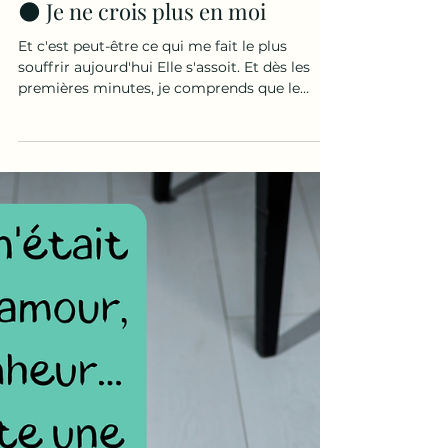
Leslie renault
5 min de lecture
🌑 Je ne crois plus en moi
Et c'est peut-être ce qui me fait le plus
souffrir aujourd'hui Elle s'assoit. Et dès les
premières minutes, je comprends que le
problème n'est pas son couple. Pas son
travail. Pas ses enfants. Pas sa famille. Le
problème est ailleurs. Je lui demande : 👉 «
Qu'est-ce qui vous fait le plus souffrir
aujourd'hui ? » Elle réfléchit. Longtemps. Puis
répond : 👉 « Je ne me fais plus confiance. »
Et là... Je crois que nous touchons quelque