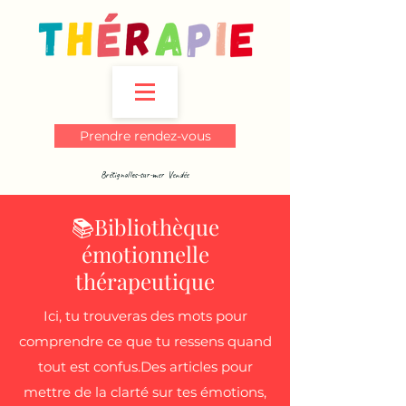
Prendre rendez-vous
Brétignolles-sur-mer Vendée
📚Bibliothèque
émotionnelle
thérapeutique
Ici, tu trouveras des mots pour
comprendre ce que tu ressens quand
tout est confus.Des articles pour
mettre de la clarté sur tes émotions,