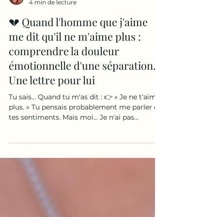
Leslie renault
4 min de lecture
💔 Quand l'homme que j'aime
me dit qu'il ne m'aime plus :
comprendre la douleur
émotionnelle d'une séparation.
Une lettre pour lui
Tu sais... Quand tu m'as dit : 👉 « Je ne t'aime
plus. » Tu pensais probablement me parler de
tes sentiments. Mais moi... Je n'ai pas
seulement entendu ça. J'ai entendu beaucoup
plus. J'ai entendu : 👉 « Tu n'es plus celle que
je choisis. » 👉 « Tout ce que nous avons
construit ne suffit plus. » 👉 « Je regarde
ailleurs ce que je ne trouve plus chez toi. » Et
pendant des semaines... Je me suis demandé
ce qui n'allait pas chez moi. Ce que j'avais