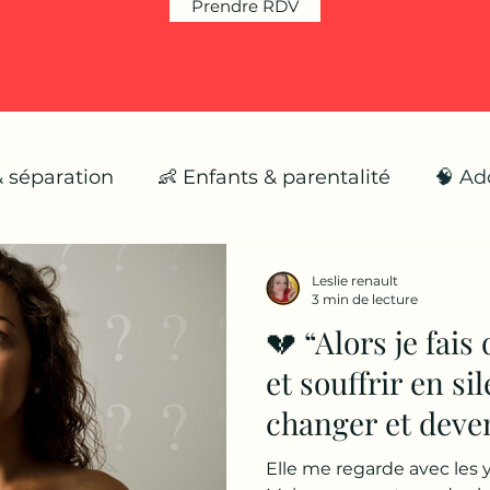
Prendre RDV
& séparation
👶 Enfants & parentalité
🧠 Ad
🌪️ Émotions fortes
🌱 Se reconstruire
Leslie renault
3 min de lecture
💔 “Alors je fai
et souffrir en s
changer et deven
méchante” ?
Elle me regarde avec les 