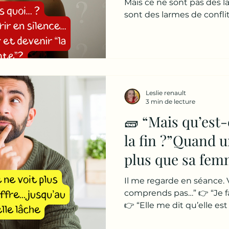
Mais ce ne sont pas des l
sont des larmes de conflit
conflit qui te réveille la nu
m’éteins.” 👉 “Mais si je pa
👉 beaucoup de femmes s
Parce qu’on t’a appris qu
“Une bonne femme tient
protège sa famille.” 👉 “Il 
Leslie renault
“Tous les couples travers
3 min de lecture
🧱 “Mais qu’est-
la fin ?”Quand 
plus que sa fem
jusqu’au moment
Il me regarde en séance. 
comprends pas…” 👉 “Je fai
👉 “Elle me dit qu’elle e
sais pas quoi faire de plus