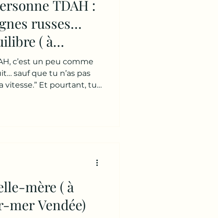
personne TDAH :
agnes russes…
ilibre ( à
ur-mer Vendée)
DAH, c’est un peu comme
t… sauf que tu n’as pas
la vitesse.” Et pourtant, tu
Le TDAH, ce n’est pas
and on parle de TDAH, on
tion 👉 manque de
té Mais dans la relation,
: 👉 des phases d’énergie
ui démarrent à 200% 👉
se Et puis… 👉
elle-mère ( à
ur-mer Vendée)