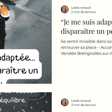
tiennent encore debout… al
Leslie renault
craque déjà par endroits. 
2 min de lecture
: 👉 “Je vais paraître méc
“Je me suis ada
disparaître un p
Se sentir invisible dans 
retrouver sa place – Ac
Vendée Brétignolles sur m
tu t’es oublié(e) quelque 
? Personne ne l’a vraiment 
Tu sais t’adapter. Tu es 
début, c’est une qualité. T
Tu prends en compte ses b
compromis. C’est sain. M
basculé ? À quel moment
Leslie renault
3 min de lecture