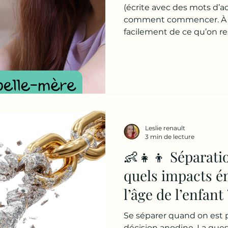
(écrite avec des mots d’ad
comment commencer. À m
facilement de ce qu’on ress
simple. Et honnête. Tu fa
si parfois je fais comme si 
C’est quoi une belle-mère
mère, ce n’est pas : une
deuxième mère quelqu’un 
mes parents Pour moi, un
adulte importante,qui vit
Leslie renault
3 min de lecture
👶👧👦 Séparatio
quels impacts é
l’âge de l’enfant 
Se séparer quand on est 
décision anodine. La question qui revient presque