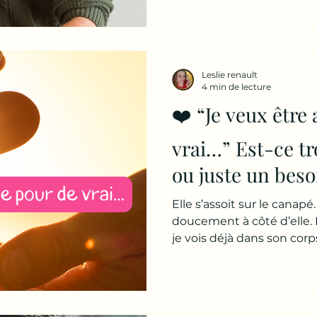
femme pleure en silence. 
Le genre de pleurs fatig
qui a déjà essayé d’expliqu
malentendu énorme ent
et beaucoup de femmes Lui
Leslie renault
qu’il assure ce qu’il constr
4 min de lecture
❤️ “Je veux être
vrai…” Est-ce 
ou juste un beso
arrêté d’écouter
Elle s’assoit sur le canapé
doucement à côté d’elle.
je vois déjà dans son corp
la fatigue où une nuit de 
fatigue de quelqu’un qui 
depuis trop longtemps. El
sourire automatique. Cel