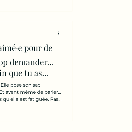
Pas un gros sanglot. Non.
ués. 👉 Ceux de quelqu’un
er 100 fois. 💭 Le
re beaucoup d’hommes
 regarde : ce qu’il fait ce
uit 👉 le
 aimé·e pour de
trop demander…
in que tu as
 ?
. Elle pose son sac
 Et avant même de parler…
s qu’elle est fatiguée. Pas
sommeil suffit. Non. 👉 La
porte sa vie à bout de bras
le sourit un peu. Le
ui des femmes qui