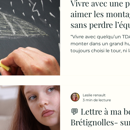
Vivre avec une 
aimer les mont
sans perdre l’équ
Brétignolles- s
“Vivre avec quelqu’un T
monter dans un grand hui
toujours choisi le tour, ni 
es dedans. Au quotidien. 
“juste” de l’agitation Qu
pense souvent : 👉 agita
concentration 👉 impulsivi
ça ressemble plutôt à ça 
intense 👉 des projets q
Leslie renault
une excitation contagieu
3 min de lecture
💬 Lettre à ma b
Brétignolles- s