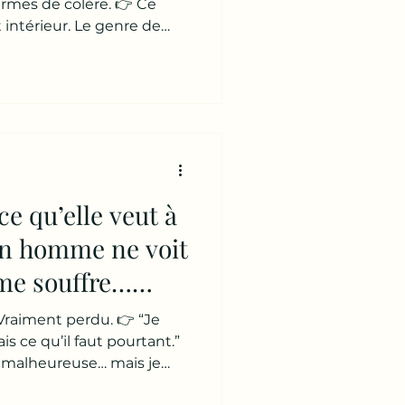
armes de colère. 👉 Ce
 intérieur. Le genre de
it. 👉 “Si je reste… je
rs… je détruis tout.” Et là…
e sentent piégées. 🧠
elque chose de très fort 👉
.” 👉 “Une bonne mère
faut faire des efforts.” 👉
ce qu’elle veut à
un homme ne voit
me souffre…
 où elle lâche
Vraiment perdu. 👉 “Je
s ce qu’il faut pourtant.”
st malheureuse… mais je
.” Et à côté de lui… Sa