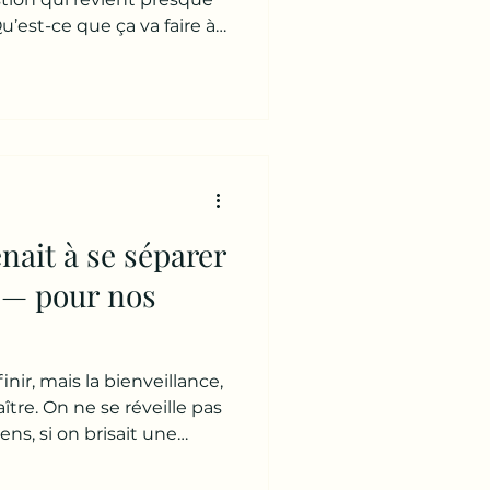
u’est-ce que ça va faire à
elle (et vérité
pas la séparation en elle-
 , 👉 c’est la manière
quée et incarnée par les
éagissent pas tous de la
ur maturité émotionnelle
éparation j
enait à se séparer
e — pour nos
nir, mais la bienveillance,
aître. On ne se réveille pas
ens, si on brisait une
’est
 C’est souvent la fin d’un