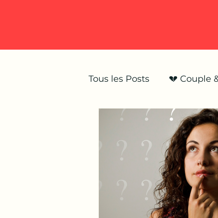
Tous les Posts
💔 Couple 
💥 Infidélité & trahison