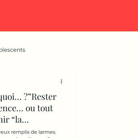
olescents
s quoi… ?”Rester
ilence… ou tout
ir “la
yeux remplis de larmes.