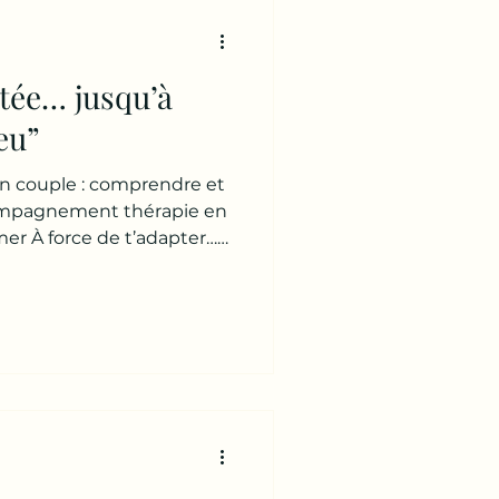
ors qu’à l’intérieur ça
Puis elle me regarde et dit
hant
ptée… jusqu’à
eu”
son couple : comprendre et
compagnement thérapie en
er À force de t’adapter…
part en chemin. Et le pire
vu. Mais toi, tu le sens.
même doué(e) pour ça. Au
u fais attention à l’autre.
esoins. Tu fais des
ais à quel moment ça a
 tu e