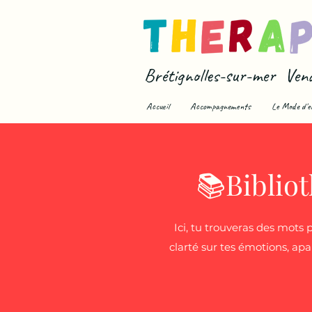
Brétignolles-sur-mer Ven
Accueil
Accompagnements
Le Mode d'e
📚Biblio
Ici, tu trouveras des mots
clarté sur tes émotions, apa