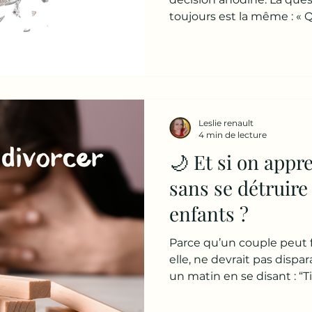
toujours est la même : « Q
mon enfant ? » Bonne nouv
importante) : 👉 ce n’est 
même qui abîme un enfant
dont elle est vécue, expli
parents. Les enfants ne r
même façon. Leur âge, le
Leslie renault
et le climat autour de la s
4 min de lecture
🌙 Et si on appr
sans se détruir
enfants ?
Parce qu’un couple peut fi
elle, ne devrait pas dispar
un matin en se disant : “Ti
famille aujourd’hui.” Non. La séparation, c
rarement un choix simple.