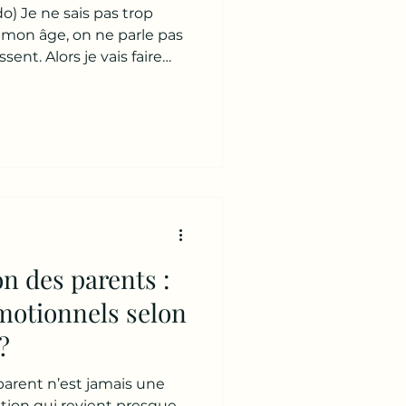
o) Je ne sais pas trop
on âge, on ne parle pas
ent. Alors je vais faire
is partie de ma vie. Même
ce n’était pas le cas. 🧭
, pour moi ? Une belle-
 remplaçante une
qui doit faire pareil que
e belle-mère, c’est une
 avec l’un de me
n des parents :
motionnels selon
?
parent n’est jamais une