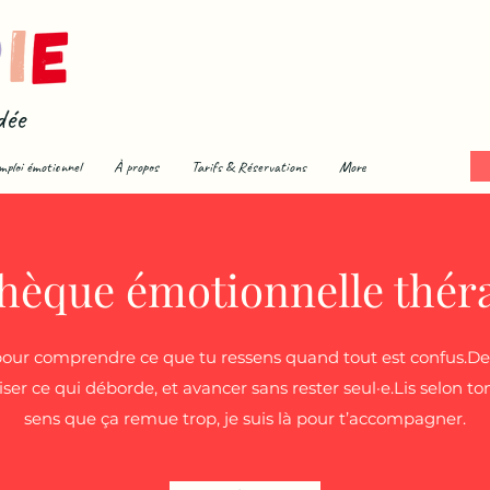
dée
mploi émotionnel
À propos
Tarifs & Réservations
More
thèque émotionnelle thér
 pour comprendre ce que tu ressens quand tout est confus.Des
iser ce qui déborde, et avancer sans rester seul·e.Lis selon 
sens que ça remue trop, je suis là pour t’accompagner.