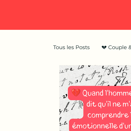
Tous les Posts
💔 Couple 
💥 Infidélité & trahison