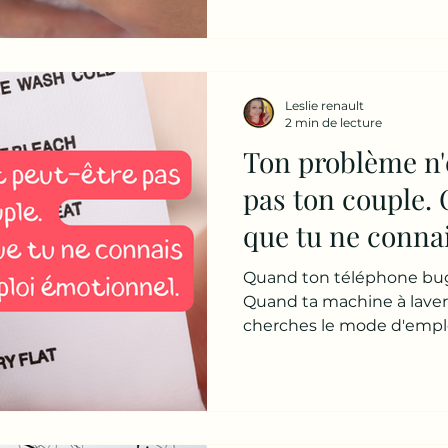
refais toujours les mêmes 
Souvent, nous ne nous c
nous le croyons. Nous con
Mais pas forcément notr
Leslie renault
2 min de lecture
Ton problème n'
pas ton couple. 
que tu ne conna
d'emploi émotio
Quand ton téléphone bug,
Quand ta machine à lave
cherches le mode d'emplo
répètes toujours les mêm
disputes, les mêmes souffr
Souvent, tu accuses les c
Tes parents. Tes enfants. T
Pourtant, il existe une q