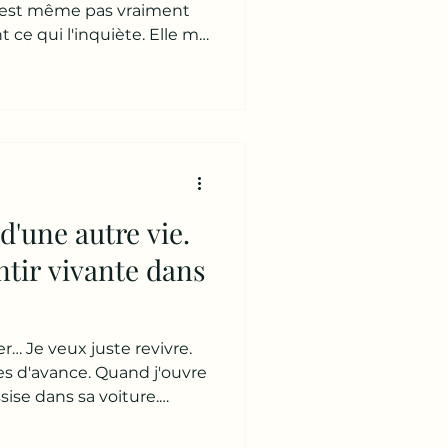
ude devenue
 n'est même pas vraiment
t ce qui l'inquiète. Elle me
ne sais plus si je suis
hésite. Et ajoute : 👉 « Je
essens plus grand-chose. »
fficile à repérer Quand
 c'est visible. Il pleure.
ais il existe une autre form
d'une autre vie.
ntir vivante dans
r… Je veux juste revivre.
tes d'avance. Quand j'ouvre
Assise dans sa voiture.
le vide. Je lui fais signe.
hrase qu'elle me dit est