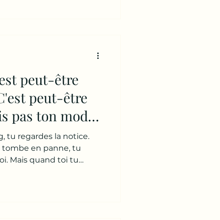
erreurs." Alors non.
onnaissons pas autant que
naissons notre histoire.
e fonctionnement. Tu con
est peut-être
C'est peut-être
is pas ton mode
nnel.
 tu regardes la notice.
r tombe en panne, tu
i. Mais quand toi tu
es erreurs, les mêmes
ances... tu fais quoi ?
irconstances. Ton conjoint.
on patron. La vie.
uestion beaucoup plus