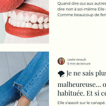
Quand dire oui aux autre
dire non à soi-même Elle s
Comme beaucoup de femm
Polie. Souriante. Agrèabl
que tout le monde décrit 
Je lui demande ce qui l'am
elle me répond : 👉 « Je su
pense qu'elle parle de som
enfants. De la charge ment
comprends. Ce n'est pas 
Leslie renault
5 min de lecture
🌪️ Je ne sais plu
malheureuse… o
habituée. Et si c
l'amour, ni du b
Elle s'assoit sur le canapé.