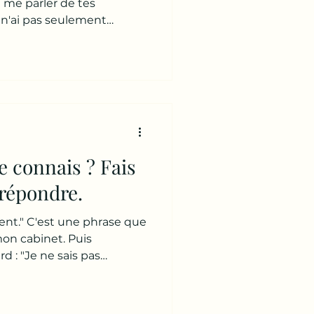
ui
me parler de tes
e n'ai pas seulement
beaucoup plus. J'ai
 celle que je choisis. » 👉
onstruit ne suffit plus. »
e que je ne trouve plus
 semaines... Je me suis
as chez moi. Ce que j'avais
 co
te connais ? Fais
 répondre.
ent." C'est une phrase que
on cabinet. Puis
d : "Je ne sais pas
e ça." "Je ne comprends
 autant." "Je ne sais pas
comprends pas pourquoi je