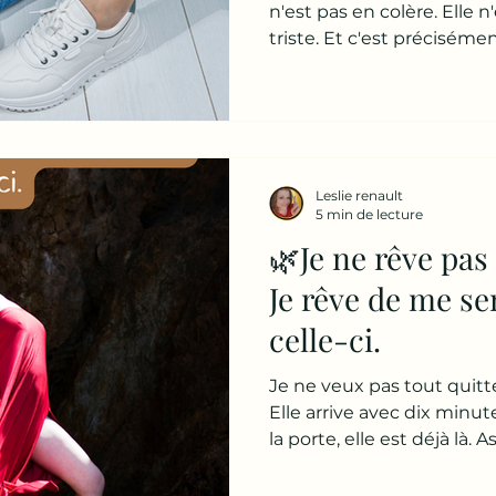
juste une habit
n'est pas en colère. Elle
triste. Et c'est précisémen
confortable ?
regarde et me dit : 👉 « Je 
malheureuse... » Puis elle 
crois surtout que je ne r
💔 La souffrance la plus di
quelqu'un souffre beaucoup,
Leslie renault
Il explose. Il s'effondre. M
5 min de lecture
🌿Je ne rêve pas 
Je rêve de me se
celle-ci.
Je ne veux pas tout quitte
Elle arrive avec dix minu
la porte, elle est déjà là. 
Moteur coupé. Regard dans 
Elle sort. Et la première p