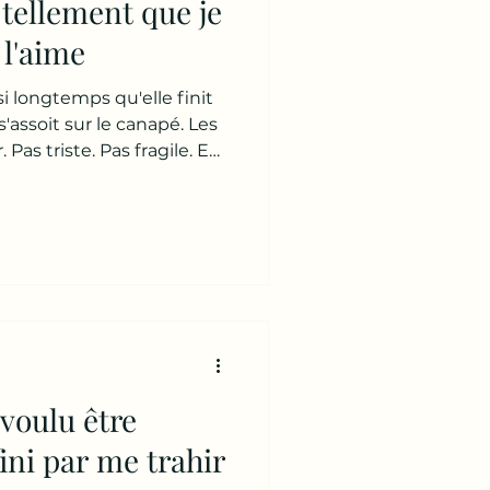
 tellement que je
 l'aime
si longtemps qu'elle finit
'assoit sur le canapé. Les
 Pas triste. Pas fragile. En
e. Une colère qui a eu le
rendre racine. De
coin de la relation. Puis
que je ne l'aime plus. » Je la
ujours la même question :
ou tu lui en veux
 voulu être
 fini par me trahir