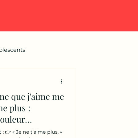
olescents
me que j'aime me
me plus :
ouleur
une séparation.
 : 👉 « Je ne t'aime plus. »