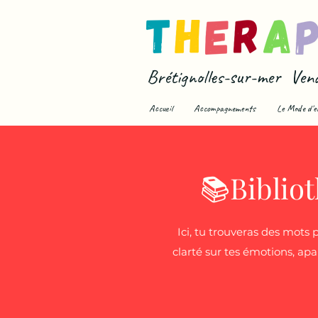
Brétignolles-sur-mer Ven
Accueil
Accompagnements
Le Mode d'e
📚Biblio
Ici, tu trouveras des mots
clarté sur tes émotions, apa