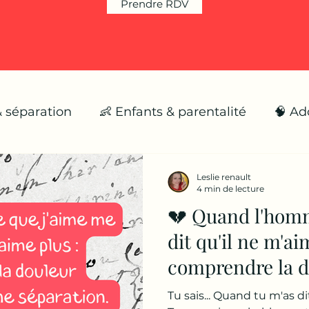
Prendre RDV
& séparation
👶 Enfants & parentalité
🧠 Ad
🌪️ Émotions fortes
🌱 Se reconstruire
Leslie renault
4 min de lecture
💔 Quand l'hom
dit qu'il ne m'ai
comprendre la d
émotionnelle d'
Tu sais... Quand tu m'as dit