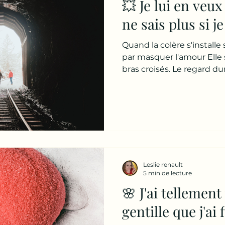
💥 Je lui en veux
ne sais plus si je
Quand la colère s'installe 
par masquer l'amour Elle s
bras croisés. Le regard dur.
colère. Une colère ancienn
temps de s'installer. De p
s'incruster dans chaque re
elle me dit : 👉 « Je crois 
regarde. Et je lui pose to
👉 « Tu ne l'aimes plus... 
énormément ?
Leslie renault
5 min de lecture
🌸 J'ai tellement
gentille que j'ai