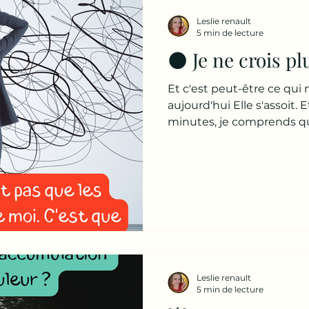
utile : "Comment est-ce q
Leslie renault
que la plupart des gens p
5 min de lecture
🌑 Je ne crois p
Et c'est peut-être ce qui m
aujourd'hui Elle s'assoit. 
minutes, je comprends qu
son couple. Pas son travail
famille. Le problème est a
« Qu'est-ce qui vous fait l
» Elle réfléchit. Longtemp
me fais plus confiance. » E
touchons quelque chose
profond que toutes le
Leslie renault
5 min de lecture