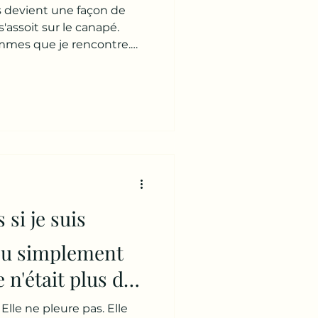
s devient une façon de
'assoit sur le canapé.
es que je rencontre.
e. Le genre de personne
comme : 👉 « Gentille. »
ène. Elle réfléchit. Puis
is fatiguée. » Au début, je
meil. De travail. Des
ale. Mais très vite je
son corps qui
s si je suis
u simplement
e n'était plus de
onheur... mais
 Elle ne pleure pas. Elle