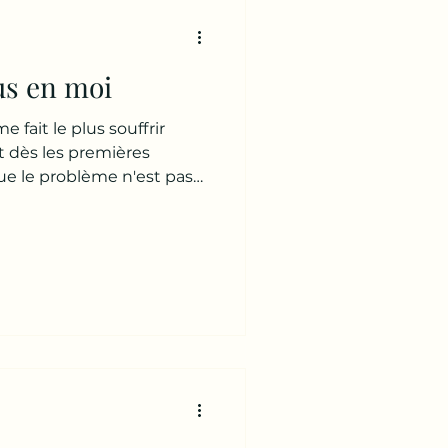
ue je fonctionne ?" Parce
assent leur vie à essayer
lus en moi
e fait le plus souffrir
Et dès les premières
e le problème n'est pas
. Pas ses enfants. Pas sa
illeurs. Je lui demande : 👉
e plus souffrir aujourd'hui ?
s. Puis répond : 👉 « Je ne
t là... Je crois que nous
 de beaucoup plus