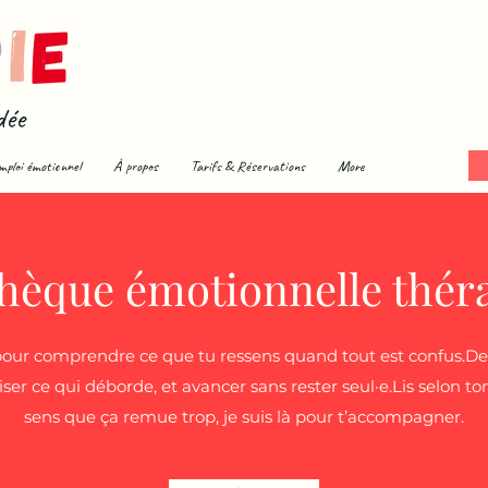
dée
mploi émotionnel
À propos
Tarifs & Réservations
More
thèque émotionnelle thér
 pour comprendre ce que tu ressens quand tout est confus.Des
iser ce qui déborde, et avancer sans rester seul·e.Lis selon 
sens que ça remue trop, je suis là pour t’accompagner.