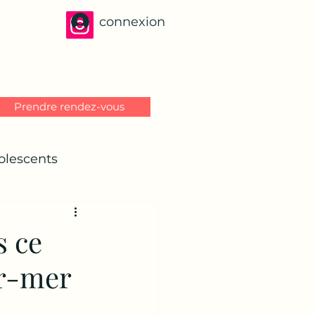
connexion
Prendre rendez-vous
olescents
s ce
ur-mer