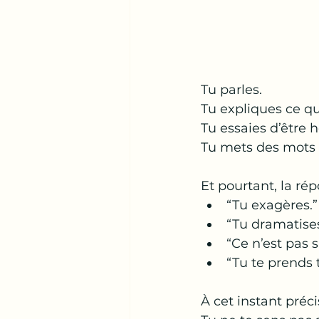
Tu parles.
Tu expliques ce qu
Tu essaies d’être 
Tu mets des mots s
Et pourtant, la r
“Tu exagères.”
“Tu dramatises
“Ce n’est pas s
“Tu te prends t
À cet instant préc