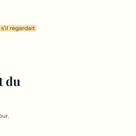
’il regardait 
 du 
our.