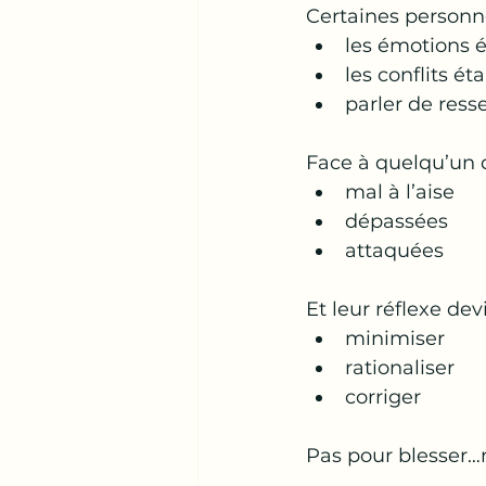
Certaines personn
les émotions 
les conflits ét
parler de ress
Face à quelqu’un q
mal à l’aise
dépassées
attaquées
Et leur réflexe dev
minimiser
rationaliser
corriger
Pas pour blesser…