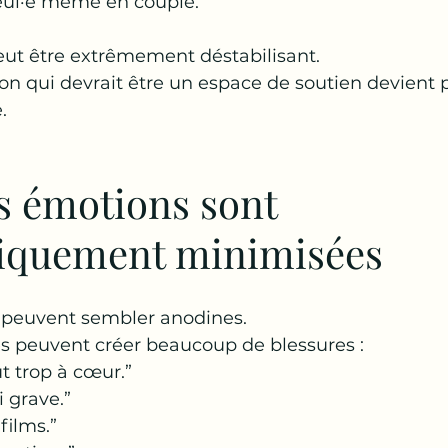
eul·e même en couple.”
eut être extrêmement déstabilisant.
ion qui devrait être un espace de soutien devient p
.
s émotions sont 
iquement minimisées
 peuvent sembler anodines.
es peuvent créer beaucoup de blessures :
t trop à cœur.”
i grave.”
 films.”