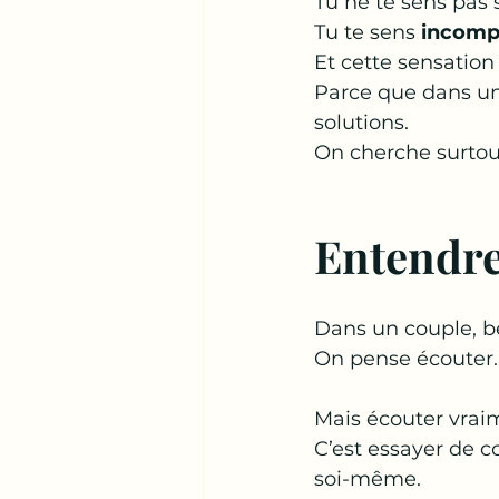
Tu ne te sens pas 
Tu te sens 
incompr
Et cette sensatio
Parce que dans un
solutions.
On cherche surtou
Entendre
Dans un couple, b
On pense écouter…
Mais écouter vraim
C’est essayer de c
soi-même.