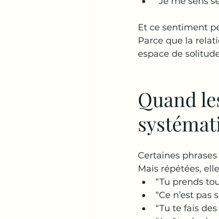
“Je me sens s
Et ce sentiment p
Parce que la relat
espace de solitude
Quand le
systémat
Certaines phrases
Mais répétées, ell
“Tu prends tou
“Ce n’est pas s
“Tu te fais des