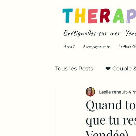
Brétignolles-sur-mer Ven
Accueil
Accompagnements
Le Mode d'e
Tous les Posts
💔 Couple 
Leslie renault
4 m
💥 Infidélité & trahison
Quand to
que tu re
Vendée)