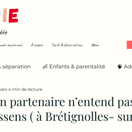
dée
mploi émotionnel
À propos
Tarifs & Réservations
More
& séparation
👶 Enfants & parentalité
🧠 Ad
ars
4 min de lecture
🌪️ Émotions fortes
🌱 Se reconstruire
n partenaire n’entend pa
ssens ( à Brétignolles- s