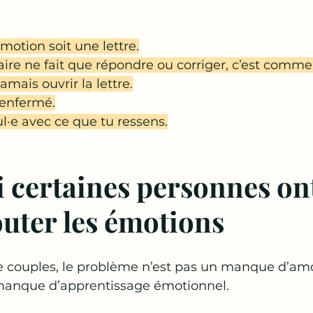
otion soit une lettre.
re ne fait que répondre ou corriger, c’est comme s
mais ouvrir la lettre.
 enfermé.
eul·e avec ce que tu ressens.
 certaines personnes ont
outer les émotions
couples, le problème n’est pas un manque d’am
manque d’apprentissage émotionnel.