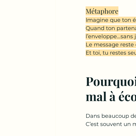
Métaphore
Imagine que ton ém
Quand ton partenai
l’enveloppe…sans ja
Le message reste
Et toi, tu restes s
Pourquoi
mal à éc
Dans beaucoup de 
C’est souvent un 