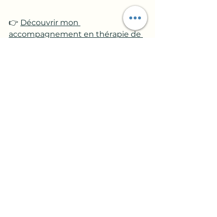
👉 
Découvrir mon 
accompagnement en thérapie de 
couple ici
✨ Conclusion : Bien 
parler, c’est aussi savoir 
recevoir
Changer la façon de dire les 
choses ne veut pas dire se taire ou 
s’autocensurer.
C’est apprendre à protéger le lien 
tout en exprimant ce qui est 
important. 
Et c’est souvent le début d’un vrai 
changement.