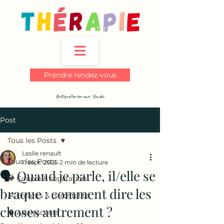
Prendre rendez-vous
Brétignolles-sur-mer Vendée
Post
Tous les Posts
Leslie renault
Tous les Posts
11 sept. 2025
2 min de lecture
🗣️ Quand je parle, il/elle se
💔 Couple & séparation
braque : comment dire les
👶 Enfants & parentalité
choses autrement ?
🧠 Adolescents