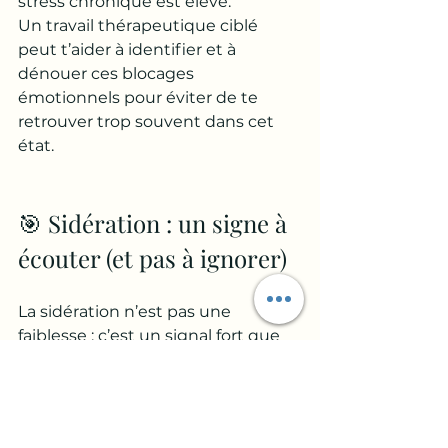
stress chronique est élevé. 
Un travail thérapeutique ciblé 
peut t’aider à identifier et à 
dénouer ces blocages 
émotionnels pour éviter de te 
retrouver trop souvent dans cet 
état.
🎯 Sidération : un signe à 
écouter (et pas à ignorer)
La sidération n’est pas une 
faiblesse : c’est un signal fort que 
ton corps et ton cerveau 
t'envoient. 
C’est une invitation à ralentir, à 
prendre soin de toi, à explorer ce 