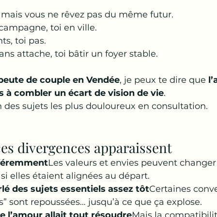
mais vous ne rêvez pas du même futur.
 campagne, toi en ville.
ts, toi pas.
ns attache, toi bâtir un foyer stable.
peute de couple en Vendée
, je peux te dire que 
l
s à combler un écart de vision de vie
. 
n des sujets les plus douloureux en consultation.
ces divergences apparaissent
fféremment
Les valeurs et envies peuvent changer 
 elles étaient alignées au départ.
lé des sujets essentiels assez tôt
Certaines conve
s” sont repoussées… jusqu’à ce que ça explose.
e l’amour allait tout résoudre
Mais la compatibilit