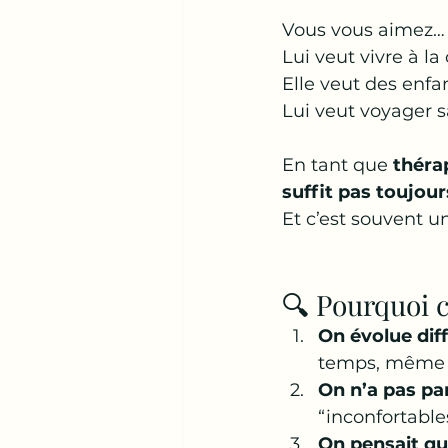
Vous vous aimez… 
Lui veut vivre à la
Elle veut des enfan
Lui veut voyager sa
En tant que 
théra
suffit pas toujour
Et c’est souvent u
🔍 Pourquoi 
On évolue di
temps, même si
On n’a pas par
“inconfortable
On pensait qu