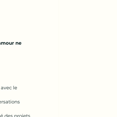
’amour ne 
avec le 
rsations 
é des projets 