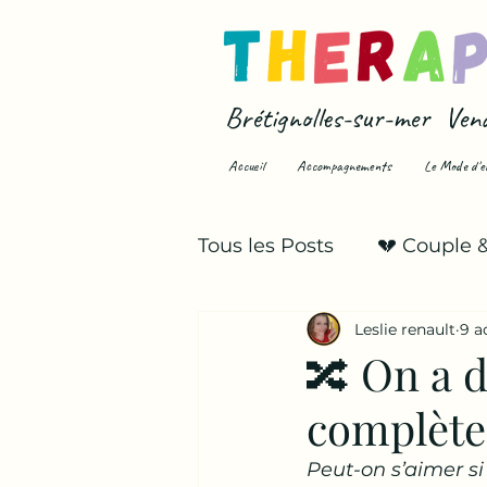
Brétignolles-sur-mer Ven
Accueil
Accompagnements
Le Mode d'e
Tous les Posts
💔 Couple 
Leslie renault
9 a
💥 Infidélité & trahison
🔀 On a d
complète
Peut-on s’aimer s