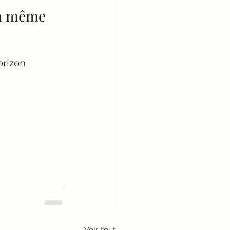
la même 
rizon 
Voir tout