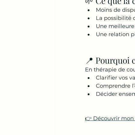
🌱 Ce que la 
Moins de dispu
La possibilité
Une meilleure 
Une relation 
📍 Pourquoi 
En thérapie de coup
Clarifier vos v
Comprendre l’o
Décider ensemb
👉 Découvrir mon