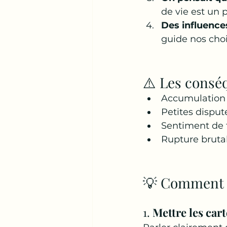
de vie est un 
Des influence
guide nos choi
⚠️ Les conséq
Accumulation d
Petites disput
Sentiment de t
Rupture brutal
💡 Comment g
1. 
Mettre les cart