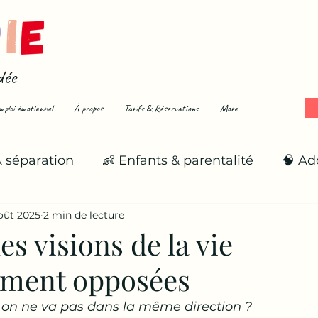
dée
mploi émotionnel
À propos
Tarifs & Réservations
More
& séparation
👶 Enfants & parentalité
🧠 Ad
oût 2025
2 min de lecture
🌪️ Émotions fortes
🌱 Se reconstruire
es visions de la vie
ment opposées
i on ne va pas dans la même direction ?