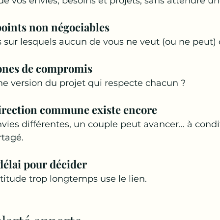
de vos envies, besoins et projets, sans attendre un
 points non négociables
ts sur lesquels aucun de vous ne veut (ou ne peut)
zones de compromis
e version du projet qui respecte chacun ?
 direction commune existe encore
ies différentes, un couple peut avancer… à condit
rtagé.
élai pour décider
rtitude trop longtemps use le lien.