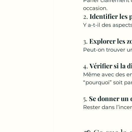
Parler clairement 
occasion.
2. 
Identifier les
Y a-t-il des aspec
3. 
Explorer les 
Peut-on trouver un
4. 
Vérifier si la
Même avec des env
“pourquoi” soit pa
5. 
Se donner un d
Rester dans l’ince