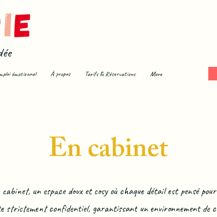
dée
mploi émotionnel
À propos
Tarifs & Réservations
More
En cabinet
abinet, un espace doux et cosy où chaque détail est pensé pour t
este strictement confidentiel, garantissant un environnement de c