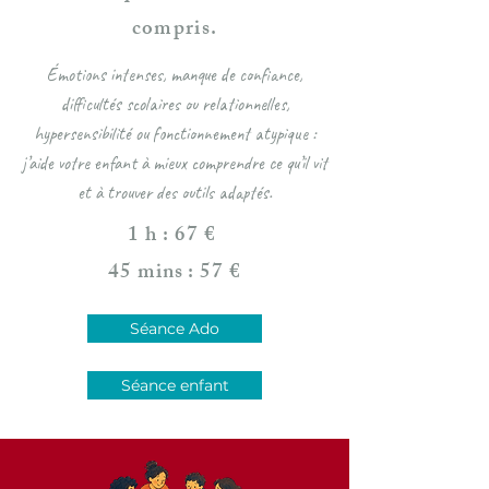
compris.
Émotions intenses, manque de confiance,
difficultés scolaires ou relationnelles,
hypersensibilité ou fonctionnement atypique :
j’aide votre enfant à mieux comprendre ce qu’il vit
et à trouver des outils adaptés.
1 h : 67 €
45 mins : 57 €
Séance Ado
Séance enfant