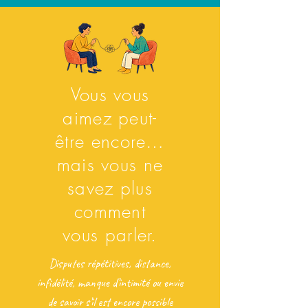
Vous vous
aimez peut-
être encore…
mais vous ne
savez plus
comment
vous parler.
Disputes répétitives, distance,
infidélité, manque d’intimité ou envie
de savoir s’il est encore possible