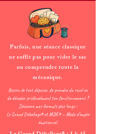
Parfois, une séance classique
ne suffit pas pour vider le sac
ou comprendre toute la
mécanique.
Besoin de tout déposer, de prendre du recul ou
de décoder profondément ton fonctionnement ?
Découvre mes formats plus longs :
Le Grand Déballage® et MDE® — Mode d’emploi
émotionnel.