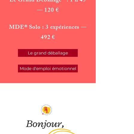
Le Grand Déballage® : 1 h 45
— 120 €
MDE® Solo : 3 expériences —
492 €
Le grand déballage
Mode d'emploi émotionnel