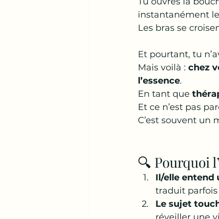
Tu ouvres la bouch
instantanément le 
Les bras se croise
Et
 pourtant, tu n’a
Mais voilà : 
chez v
l’essence
.
En tant que 
théra
Et ce n’est pas par
C’est souvent un 
🔍 Pourquoi l
Il/elle entend
traduit parfois
Le sujet touc
réveiller une v