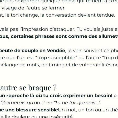
e pour exprimer quelque chose qui te tient à cœur
visage de l’autre se fermer. 
nt, le ton change, la conversation devient tendue.
vais pas l’impression d’attaquer. Tu voulais juste e
ous, certaines phrases sont comme des allumett
peute de couple en Vendée
, je vois souvent ce 
ce que l’un est “trop susceptible” ou l’autre “trop di
mélange de mots, de timing et de vulnérabilités n
’autre se braque ?
 un reproche là où tu crois exprimer un besoin
Le
 
“j’aimerais qu’on…”
 en 
“tu ne fais jamais…”
.
he une blessure sensible
Un mot, un ton ou un th
ieille douleur ou une insécurité.