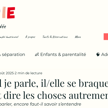
dée
mploi émotionnel
À propos
Tarifs & Réservations
More
& séparation
👶 Enfants & parentalité
🧠 Ad
oût 2025
2 min de lecture
🌪️ Émotions fortes
🌱 Se reconstruire
je parle, il/elle se braque
dire les choses autremen
 parler, encore faut-il savoir s’entendre