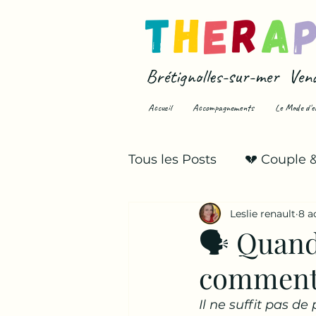
Brétignolles-sur-mer Ven
Accueil
Accompagnements
Le Mode d'e
Tous les Posts
💔 Couple 
Leslie renault
8 a
💥 Infidélité & trahison
🗣️ Quand 
comment 
Il ne suffit pas de