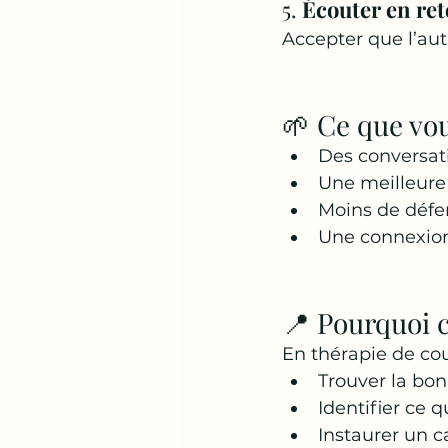
5. 
Écouter en re
Accepter que l’autr
🌱 Ce que vo
Des conversati
Une meilleure
Moins de défen
Une connexion
📍 Pourquoi 
En thérapie de coup
Trouver la bo
Identifier ce 
Instaurer un c