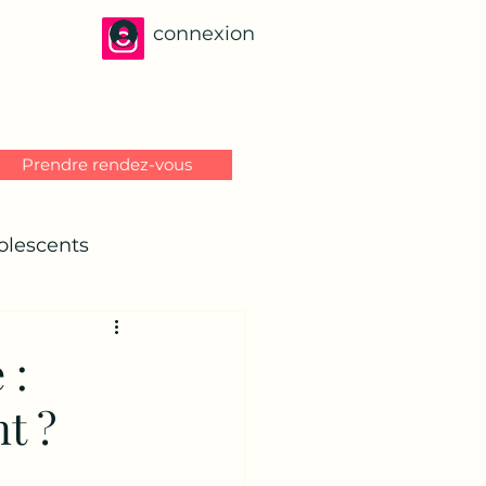
connexion
Prendre rendez-vous
olescents
 :
t ?