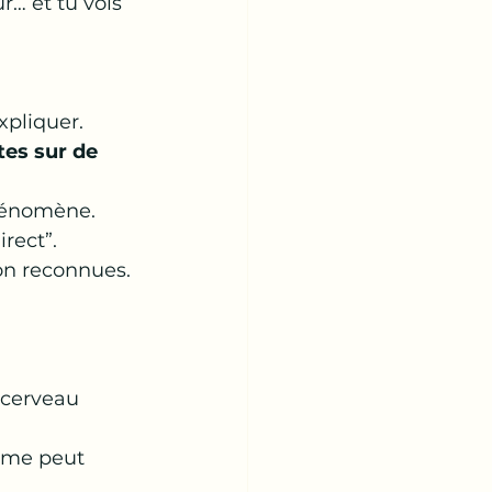
… et tu vois 
xpliquer. 
es sur de 
phénomène. 
rect”. 
on reconnues.
 cerveau 
ème peut 