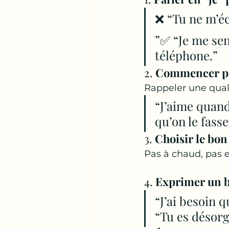
❌ “Tu ne m’éc
”✅ “Je me sen
téléphone.”
2. 
Commencer par
Rappeler une quali
“J’aime quand
qu’on le fasse
3. 
Choisir le bo
Pas à chaud, pas e
4. 
Exprimer un b
“J’ai besoin 
“Tu es désorg