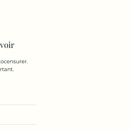
evoir
tocensurer.
tant. 