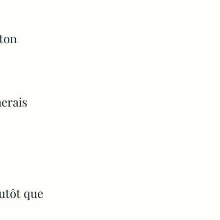
ton 
erais 
utôt que 