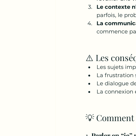
Le contexte n
parfois, le pr
La communica
commence par 
⚠️ Les consé
Les sujets imp
La frustration
Le dialogue de
La connexion é
💡 Comment d
1. 
Parler en “je” 