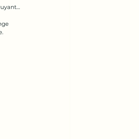
ruyant… 
nge 
e.