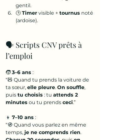
gentil.
🕒 
Timer
 visible + 
tournus
 noté 
(ardoise).
🗣️ Scripts CNV prêts à 
l’emploi
🧒 
3–6 ans
 : 
“🧸 Quand tu prends la voiture de 
ta sœur, 
elle pleure
. 
On souffle
, 
puis 
tu choisis
 : tu 
attends 2 
minutes
 ou tu prends 
ceci
.”
👦 
7–10 ans
 : 
“🧭 Quand vous parlez en même 
temps, 
je ne comprends rien
. 
Chacun 20 secondes
, puis 
on 