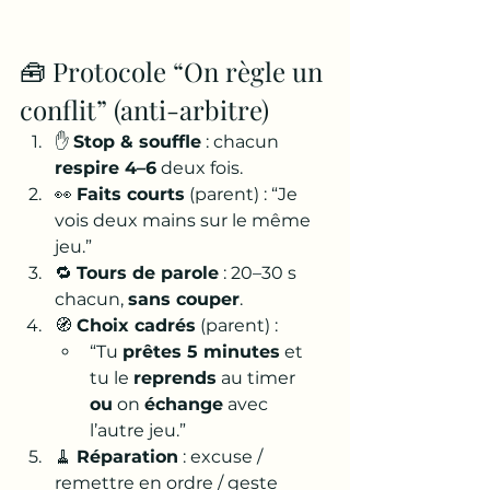
🧰 Protocole “On règle un 
conflit” (anti-arbitre)
✋ 
Stop & souffle
 : chacun 
respire 4–6
 deux fois.
👀 
Faits courts
 (parent) : “Je 
vois deux mains sur le même 
jeu.”
🔁 
Tours de parole
 : 20–30 s 
chacun, 
sans couper
.
🧭 
Choix cadrés
 (parent) :
“Tu 
prêtes 5 minutes
 et 
tu le 
reprends
 au timer 
ou
 on 
échange
 avec 
l’autre jeu.”
🧹 
Réparation
 : excuse / 
remettre en ordre / geste 