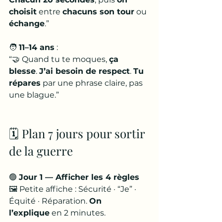
choisit
 entre 
chacuns son tour
 ou 
échange
.”
🧑 
11–14 ans
 : 
“🤝 Quand tu te moques, 
ça 
blesse
. 
J’ai besoin de respect
. 
Tu 
répares
 par une phrase claire, pas 
une blague.”
🗓️ Plan 7 jours pour sortir 
de la guerre
🟢 
Jour 1 — Afficher les 4 règles
🖼️ Petite affiche : Sécurité · “Je” · 
Équité · Réparation. 
On 
l’explique
 en 2 minutes.