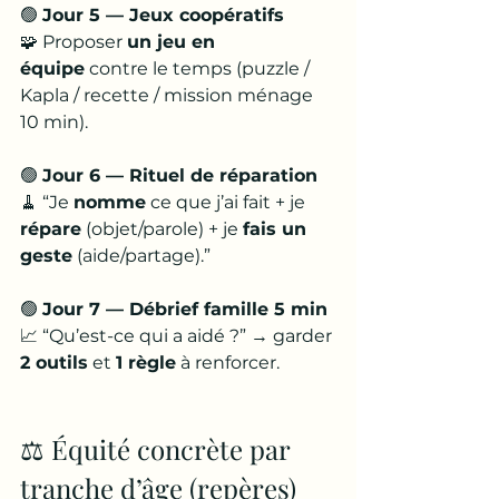
🟢 
Jour 5 — Jeux coopératifs
🧩 Proposer 
un jeu en 
équipe
 contre le temps (puzzle / 
Kapla / recette / mission ménage 
10 min).
🟢 
Jour 6 — Rituel de réparation
🧹 “Je 
nomme
 ce que j’ai fait + je 
répare
 (objet/parole) + je 
fais un 
geste
 (aide/partage).”
🟢 
Jour 7 — Débrief famille 5 min
📈 “Qu’est-ce qui a aidé ?” → garder 
2 outils
 et 
1 règle
 à renforcer.
⚖️ Équité concrète par 
tranche d’âge (repères)