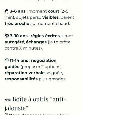
🐣 
3–6 ans
 : moment 
court
 (2–5 
min), objets perso 
visibles
, parent 
très proche
 au moment chaud.
🧒 
7–10 ans
 : 
règles écrites
, timer 
autogéré
, 
échanges
 (je te prête 
contre X minutes).
🧑 
11–14 ans
 : 
négociation 
guidée
 (proposer 2 options), 
réparation verbale
 soignée, 
responsabilités
 plus grandes.
🧱 Boîte à outils “anti-
jalousie”