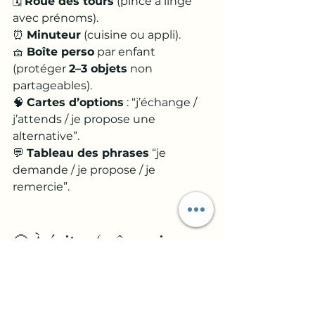
🗓️ 
Roue des tours
 (pince à linge 
avec prénoms).
⏰ 
Minuteur
 (cuisine ou appli).
🧺 
Boîte perso
 par enfant 
(protéger 
2–3 objets
 non 
partageables).
🧠 
Cartes d’options
 : “j’échange / 
j’attends / je propose une 
alternative”.
💬 
Tableau des phrases
 “je 
demande / je propose / je 
remercie”.
🙅 À éviter (même si ça 
soulage)
🚫 
Trancher
 à chaud “toi tu 
donnes !” (colère garantie).