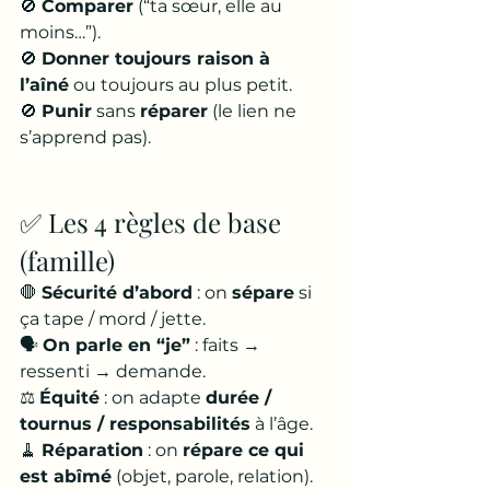
🚫 
Comparer
 (“ta sœur, elle au 
moins…”).
🚫 
Donner toujours raison à 
l’aîné
 ou toujours au plus petit.
🚫 
Punir
 sans 
réparer
 (le lien ne 
s’apprend pas).
✅ Les 4 règles de base 
(famille)
🛑 
Sécurité d’abord
 : on 
sépare
 si 
ça tape / mord / jette.
🗣️ 
On parle en “je”
 : faits → 
ressenti → demande.
⚖️ 
Équité
 : on adapte 
durée / 
tournus / responsabilités
 à l’âge.
🧹 
Réparation
 : on 
répare ce qui 
est abîmé
 (objet, parole, relation).