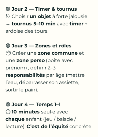
🟢 
Jour 2 — Timer & tournus
⏰ Choisir 
un objet
 à forte jalousie 
→ 
tournus 5–10 min
 avec 
timer
 + 
ardoise des tours.
🟢 
Jour 3 — Zones et rôles
📦 Créer une 
zone commune
 et 
une 
zone perso
 (boîte avec 
prénom) ; définir 2–3 
responsabilités
 par âge (mettre 
l’eau, débarrasser son assiette, 
sortir le pain).
🟢 
Jour 4 — Temps 1–1
⏱️ 
10 minutes
 seul·e avec 
chaque
 enfant (jeu / balade / 
lecture). 
C’est de l’équité
 concrète.