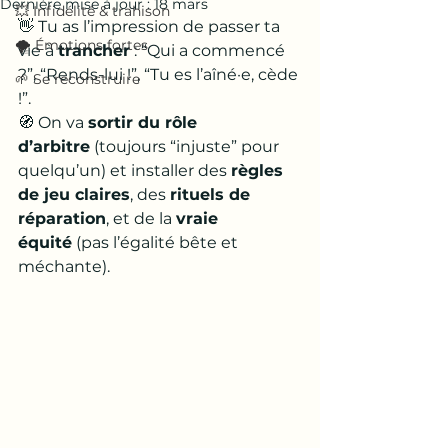
Dernière mise à jour :
18 mars
💥 Infidélité & trahison
👋 Tu as l’impression de passer ta 
🌪️ Émotions fortes
vie à 
trancher
 : “Qui a commencé 
?”, “Rends-lui !”, “Tu es l’aîné·e, cède 
🌱 Se reconstruire
!”.
🧭 On va 
sortir du rôle 
d’arbitre
 (toujours “injuste” pour 
quelqu’un) et installer des 
règles 
de jeu claires
, des 
rituels de 
réparation
, et de la 
vraie 
équité
 (pas l’égalité bête et 
méchante).