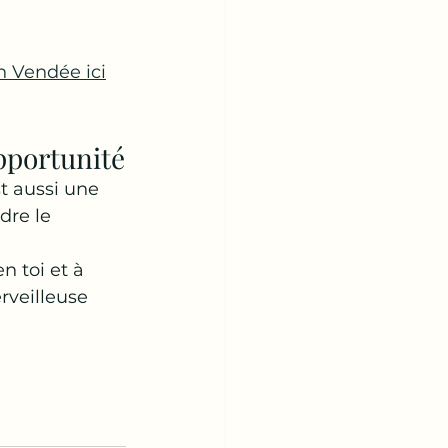
 Vendée ici
pportunité
t aussi une 
dre le 
n toi et à 
veilleuse 