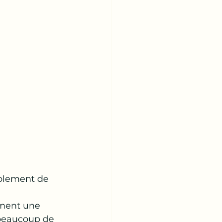
blement de 
ement une 
 beaucoup de 