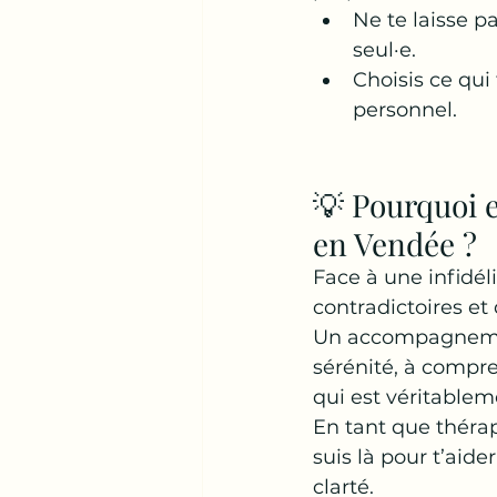
Ne te laisse pa
seul·e.
Choisis ce qui
personnel.
💡 Pourquoi 
en Vendée ?
Face à une infidéli
contradictoires et 
Un accompagnement
sérénité, à compre
qui est véritableme
En tant que thérap
suis là pour t’aid
clarté.