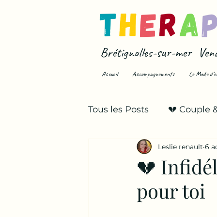
Brétignolles-sur-mer Ven
Accueil
Accompagnements
Le Mode d'e
Tous les Posts
💔 Couple 
Leslie renault
6 a
💥 Infidélité & trahison
💔 Infidél
pour toi