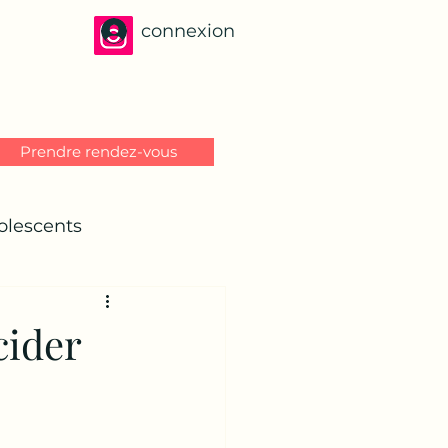
connexion
Prendre rendez-vous
olescents
cider