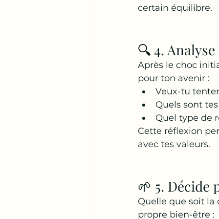
certain équilibre.
🔍 4. Analyse
Après le choc init
pour ton avenir :
Veux-tu tenter
Quels sont tes
Quel type de r
Cette réflexion pe
avec tes valeurs.
🌱 5. Décide 
Quelle que soit la 
propre bien-être :