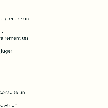
de prendre un 
s.
rairement tes 
 juger.
 consulte un 
ouver un 