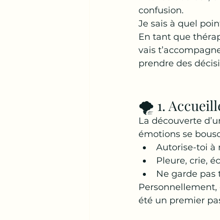
confusion. 
Je sais à quel poi
En tant que thérap
vais t’accompagner
prendre des décis
🌪️ 1. Accuei
La découverte d’un
émotions se bouscu
Autorise-toi à 
Pleure, crie, é
Ne garde pas t
Personnellement, é
été un premier pas