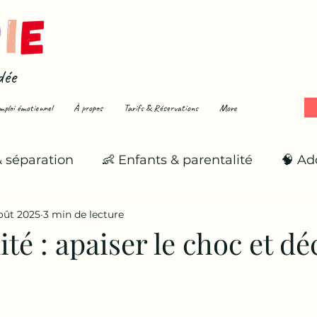
dée
mploi émotionnel
À propos
Tarifs & Réservations
More
& séparation
👶 Enfants & parentalité
🧠 Ad
oût 2025
3 min de lecture
🌪️ Émotions fortes
🌱 Se reconstruire
ité : apaiser le choc et dé