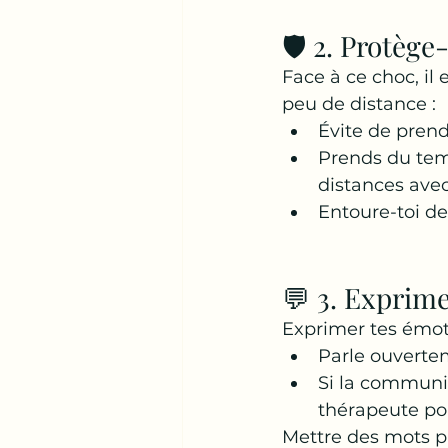
🛡️ 2. Protège
Face à ce choc, il
peu de distance :
Évite de prend
Prends du tem
distances avec
Entoure-toi de
💬 3. Exprime
Exprimer tes émoti
Parle ouvertem
Si la communica
thérapeute pou
Mettre des mots pr