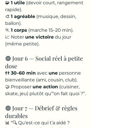
🧩 
1 utile
 (devoir court, rangement 
rapide).
🎨 
1 agréable
 (musique, dessin, 
ballon).
🏃 
1 corps
 (marche 15–20 min).
📈 Noter 
une victoire
 du jour 
(même petite).
🟢 Jour 6 — Social réel à petite 
dose
👬 
30–60 min
 avec 
une
 personne 
bienveillante (ami, cousin, club).
🤝 Proposer 
une action
 (cuisiner, 
skate, jeu) plutôt qu’“on fait quoi ?”.
🟢 Jour 7 — Débrief & règles 
durables
📊 “🔍 Qu’est-ce qui t’a aidé ? 