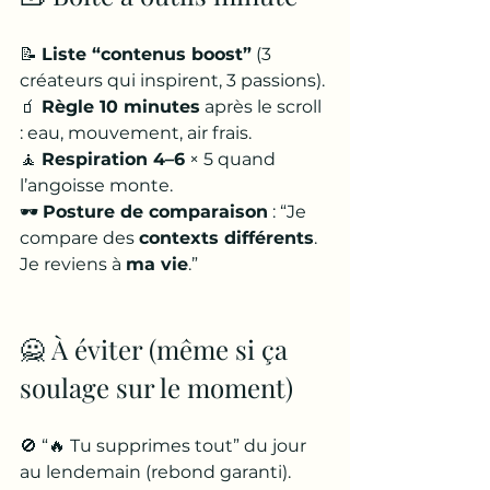
📝 
Liste “contenus boost”
 (3 
créateurs qui inspirent, 3 passions).
🧃 
Règle 10 minutes
 après le scroll 
: eau, mouvement, air frais.
🧘 
Respiration 4–6
 × 5 quand 
l’angoisse monte.
🕶️ 
Posture de comparaison
 : “Je 
compare des 
contexts différents
. 
Je reviens à 
ma vie
.”
🙅 À éviter (même si ça 
soulage sur le moment)
🚫 “🔥 Tu supprimes tout” du jour 
au lendemain (rebond garanti).