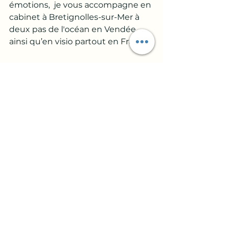
émotions,  je vous accompagne en 
cabinet à Bretignolles-sur-Mer à 
deux pas de l'océan en Vendée 
ainsi qu’en visio partout en France.
🧡 On tient le cadre, tu tiens le cap 
— Leslie
🔗 Prendre RDV
💔 Couple & séparation
💥 Infidélité & trahison
🌪️ Émotions fortes
Voir tout
Posts récents