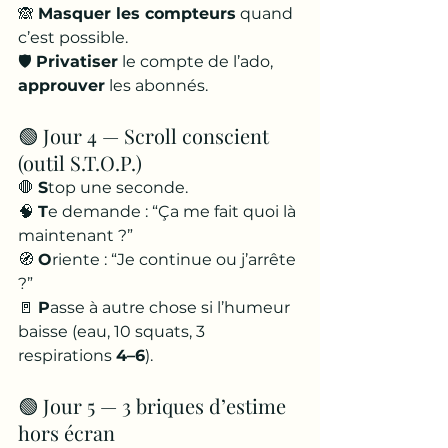
🙈 
Masquer les compteurs
 quand 
c’est possible.
🛡️ 
Privatiser
 le compte de l’ado, 
approuver
 les abonnés.
🟢 Jour 4 — Scroll conscient 
(outil S.T.O.P.)
🛑 
S
top une seconde.
🧠 
T
e demande : “Ça me fait quoi là 
maintenant ?”
🧭 
O
riente : “Je continue ou j’arrête 
?”
🚪 
P
asse à autre chose si l’humeur 
baisse (eau, 10 squats, 3 
respirations 
4–6
).
🟢 Jour 5 — 3 briques d’estime 
hors écran