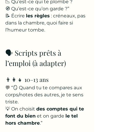
📉 Qu’est-ce qui te plombe ? 
🧭 Qu’est-ce qu’on garde ?”
📝 Écrire 
les règles
 : créneaux, pas 
dans la chambre, quoi faire si 
l’humeur tombe.
🗣️ Scripts prêts à 
l’emploi (à adapter)
👨‍👩‍👧 10–13 ans
💬 “🪞 Quand tu te compares aux 
corps/notes des autres, je te sens 
triste. 
💡 On choisit 
des comptes qui te 
font du bien
 et on garde 
le tel 
hors chambre
.”