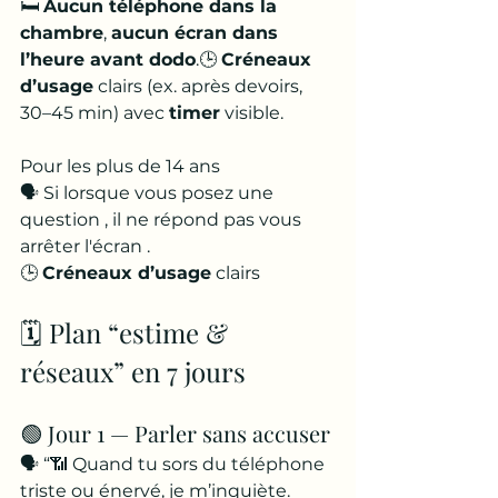
🛏️ 
Aucun téléphone dans la 
chambre
, 
aucun écran dans 
l’heure avant dodo
.🕒 
Créneaux 
d’usage
 clairs (ex. après devoirs, 
30–45 min) avec 
timer
 visible.
Pour les plus de 14 ans 
🗣️ Si lorsque vous posez une 
question , il ne répond pas vous 
arrêter l'écran .
🕒 
Créneaux d’usage
 clairs
🗓️ Plan “estime & 
réseaux” en 7 jours
🟢 Jour 1 — Parler sans accuser
🗣️ “📶 Quand tu sors du téléphone 
triste ou énervé, je m’inquiète. 