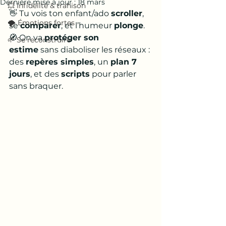
Dernière mise à jour :
18 mars
💥 Infidélité & trahison
👋 Tu vois ton enfant/ado 
scroller
, 
🌪️ Émotions fortes
se 
comparer
, et l’humeur 
plonge
.
🧭 On va 
protéger son 
🌱 Se reconstruire
estime
 sans diaboliser les réseaux : 
des 
repères simples
, un 
plan 7 
jours
, et des 
scripts
 pour parler 
sans braquer.