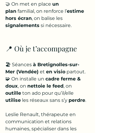
🤝 On met en place 
un 
plan
 familial, on renforce l’
estime 
hors écran
, on balise les 
signalements
 si nécessaire.
📍 Où je t’accompagne
🏖️ Séances 
à Bretignolles-sur-
Mer (Vendée)
 et 
en visio
 partout.
🧩 On installe un 
cadre ferme & 
doux
, on 
nettoie le feed
, on 
outille
 ton ado pour qu’il/elle 
utilise
 les réseaux sans s’y 
perdre
.
Leslie Renault, thérapeute en 
communication et relations 
humaines, spécialiser dans les 