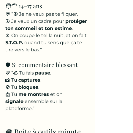
🧑‍🦱 14–17 ans
💬 “🧭 Je ne veux pas te fliquer. 
🎯 Je veux un cadre pour 
protéger 
ton sommeil et ton estime
. 
📵 On coupe le tel la nuit, et on fait 
S.T.O.P.
 quand tu sens que ça te 
tire vers le bas.”
🛡️ Si commentaire blessant
💬 “🧊 Tu fais 
pause
. 
📸 Tu 
captures
. 
🚫 Tu 
bloques
. 
📩 Tu 
me montres
 et on 
signale
 ensemble sur la 
plateforme.”
🧰 Boîte à outils minute