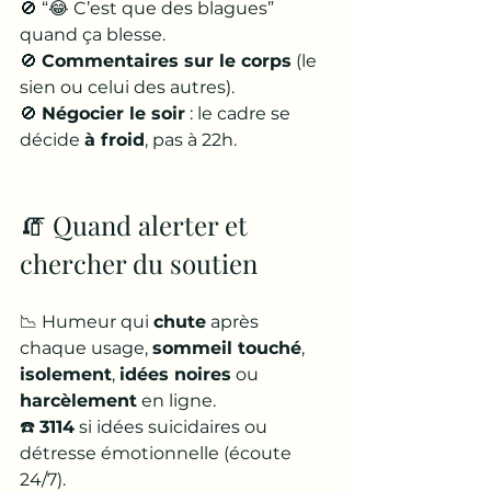
🚫 “😂 C’est que des blagues” 
quand ça blesse.
🚫 
Commentaires sur le corps
 (le 
sien ou celui des autres).
🚫 
Négocier le soir
 : le cadre se 
décide 
à froid
, pas à 22h.
🧯 Quand alerter et 
chercher du soutien
📉 Humeur qui 
chute
 après 
chaque usage, 
sommeil touché
, 
isolement
, 
idées noires
 ou 
harcèlement
 en ligne.
☎️ 
3114
 si idées suicidaires ou 
détresse émotionnelle (écoute 
24/7).