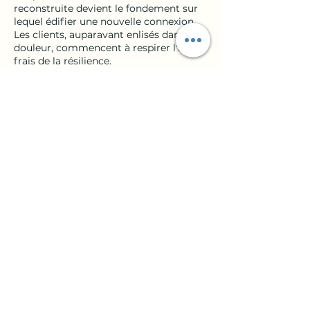
reconstruite devient le fondement sur
lequel édifier une nouvelle connexion.
Les clients, auparavant enlisés dans la
douleur, commencent à respirer l'air
frais de la résilience.
Ainsi, la thérapie individuelle devient un
phare dans l'obscurité relationnelle. Elle
offre la possibilité de guérir, de grandir,
et de redéfinir l'histoire de l'amour. Ces
âmes, autrefois perdues dans la
tempête, se découvrent, se
reconstruisent, et émergent plus fortes,
prêtes à réécrire ensemble le récit de
leur relation.
Coordonnées
0786321206
leslierenault@gmail.com
120 Rue du Marais Girard, Bretignolles-