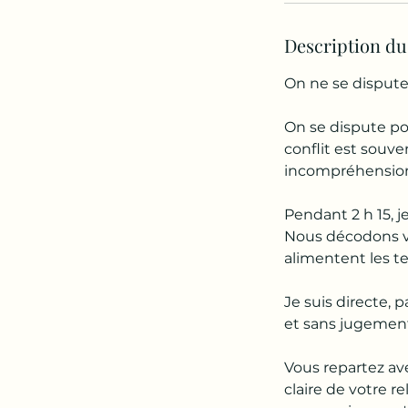
n
Description du
On ne se dispute
On se dispute pou
conflit est souve
incompréhension 
Pendant 2 h 15, j
Nous décodons v
alimentent les te
Je suis directe, 
et sans jugemen
Vous repartez av
claire de votre r