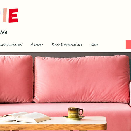
dée
mploi émotionnel
À propos
Tarifs & Réservations
More