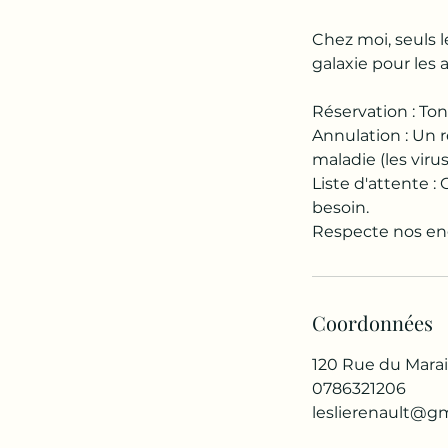
Chez moi, seuls l
galaxie pour les a
Réservation : To
Annulation : Un 
maladie (les viru
Liste d'attente 
besoin.
Respecte nos eng
Coordonnées
120 Rue du Marais
0786321206
leslierenault@g