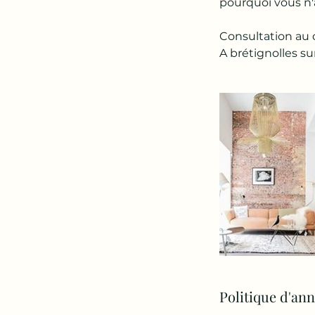
pourquoi vous n'a
Consultation au c
A brétignolles s
Politique d'an