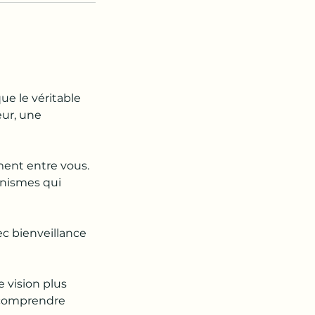
ue le véritable
eur, une
ment entre vous.
nismes qui
ec bienveillance
 vision plus
de comprendre