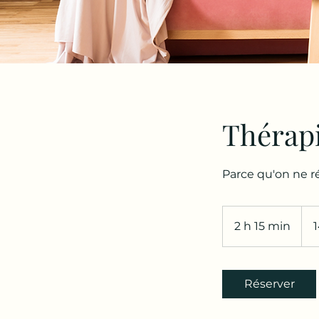
Thérapi
Parce qu'on ne r
145
euro
2 h 15 min
2
h
1
5
Réserver
m
i