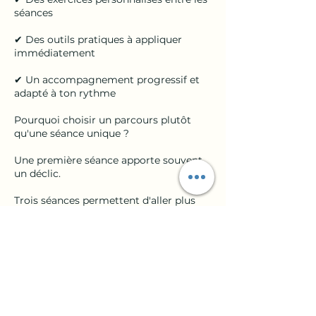
séances
✔ Des outils pratiques à appliquer
immédiatement
✔ Un accompagnement progressif et
adapté à ton rythme
Pourquoi choisir un parcours plutôt
qu'une séance unique ?
Une première séance apporte souvent
un déclic.
Trois séances permettent d'aller plus
loin : comprendre l'origine des
difficultés, tester de nouvelles façons
d'agir et consolider les premiers
changements.
C'est le temps nécessaire pour amorcer
une véritable évolution et repartir avec
des bases solides.