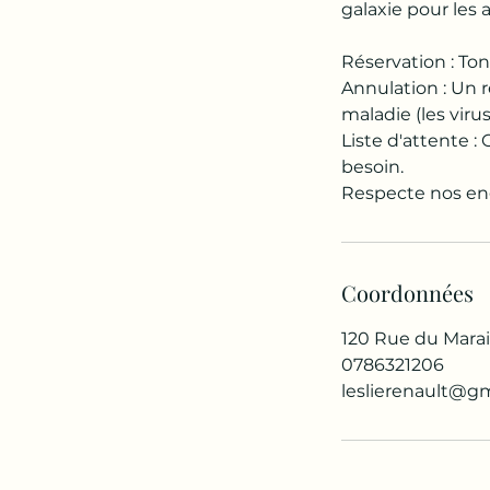
galaxie pour les a
Réservation : To
Annulation : Un 
maladie (les viru
Liste d'attente 
besoin.
Respecte nos eng
Coordonnées
120 Rue du Marais
0786321206
leslierenault@g