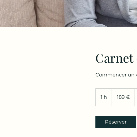
Carnet 
Commencer un vé
189
euros
1 h
1
189 €
Réserver