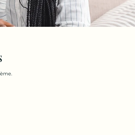
s
lème.