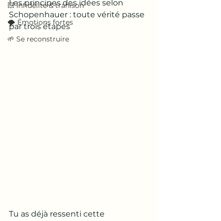
Les principes des idées selon 
💥 Infidélité & trahison
Schopenhauer : toute vérité passe 
🌪️ Émotions fortes
par trois étapes
🌱 Se reconstruire
Tu as déjà ressenti cette 