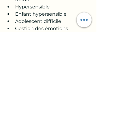
Hypersensible
Enfant hypersensible
Adolescent difficile
Gestion des émotions
Psychologie positive
Programmation Neuro-
Linguistique (PNL)
Confiance en soi
Développement personnel
Relations parents-enfants
Stress et anxiété
Burn-out parental
Affirmation de soi
Écoute active
Troubles émotionnels
Relations toxiques
Estime de soi