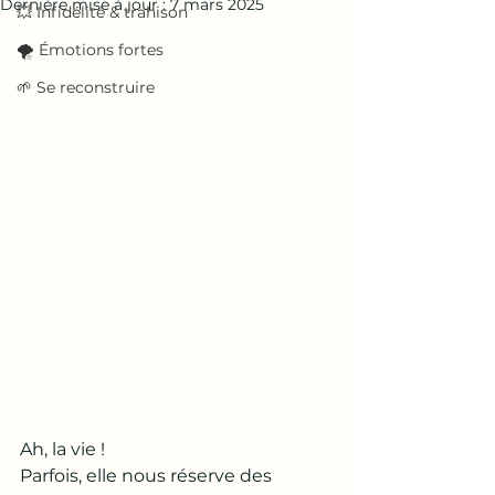
Dernière mise à jour :
7 mars 2025
💥 Infidélité & trahison
🌪️ Émotions fortes
🌱 Se reconstruire
Ah, la vie ! 
Parfois, elle nous réserve des 