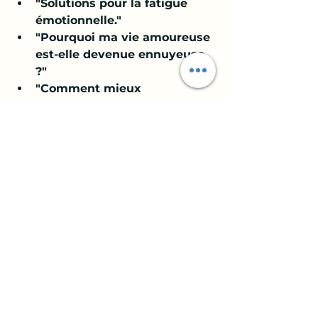
"Solutions pour la fatigue 
émotionnelle."
"Pourquoi ma vie amoureuse 
est-elle devenue ennuyeuse 
?"
"Comment mieux 
communiquer avec mon 
partenaire ?"
"Je me sens dépassée par 
mes responsabilités, que 
faire ?"
"Comment retrouver ma 
confiance en moi ?"
"Astuces pour raviver la 
passion dans mon couple."
"Je ne m’entends plus avec 
mes amis, que faire ?"
"Comment gérer les 
disputes dans mon couple ?"