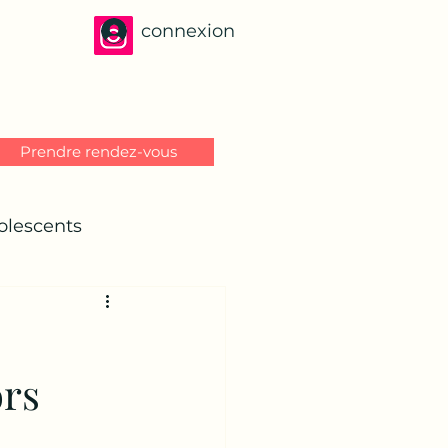
connexion
Prendre rendez-vous
olescents
ors