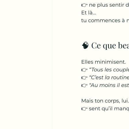
👉 ne plus sentir 
Et là…
tu commences à m
🧠 Ce que be
Elles minimisent.
👉 
“Tous les coup
👉 
“C’est la routine
👉 
“Au moins il est
Mais ton corps, lui
👉 sent qu’il man