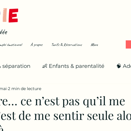
dée
mploi émotionnel
À propos
Tarifs & Réservations
More
& séparation
👶 Enfants & parentalité
🧠 Ad
mai
2 min de lecture
🌪️ Émotions fortes
🌱 Se reconstruire
re… ce n’est pas qu’il me
’est de me sentir seule al
à.