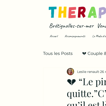
Brétignolles-sur-mer Ven
Accueil
Accompagnements
Le Mode d'e
Tous les Posts
💔 Couple 
Leslie renault
26 
💥 Infidélité & trahison
💔 “Le pi
quitte.”C
qu’il est l