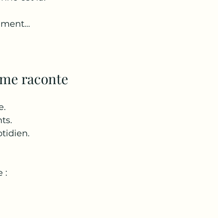
ement…
 me raconte
e.
nts.
tidien.
 :