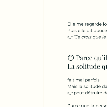
Elle me regarde l
Puis elle dit douc
👉 
“Je crois que le
😶 Parce qu’il
La solitude q
fait mal parfois.
Mais la solitude d
👉 peut détruire d
Parce que la perso