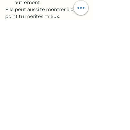
autrement
Elle peut aussi te montrer à quel 
point tu mérites mieux.
💬 Questions à te poser
Pourquoi cette parole m’a-t-
elle touché·e si fort ?
Est-ce que je me parle parfois 
avec la même dureté ?
Qu’est-ce que je dois protéger 
en moi aujourd’hui ?
🤍 Besoin d’aide pour 
sortir des relations 