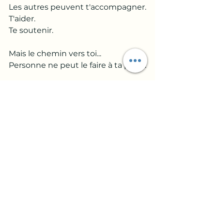
Les autres peuvent t'accompagner.
T'aider.
Te soutenir.
Mais le chemin vers toi...
Personne ne peut le faire à ta place.
Alors avant de te 
demander...
👉 
"Et si j'avais choisi un autre 
homme ?"
Essaie peut-être une autre 
question.
👉 
"Et si je choisissais enfin de me 
retrouver moi ?"