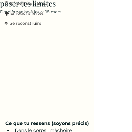
poser tes limites
💥 Infidélité & trahison
Dernière mise à jour :
18 mars
🌪️ Émotions fortes
🌱 Se reconstruire
Ce que tu ressens (soyons précis)
Dans le corps : mâchoire 