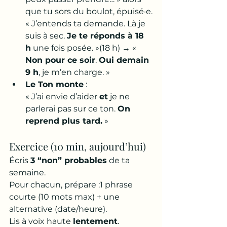
que tu sors du boulot, épuisé·e.
« J’entends ta demande. Là je 
suis à sec. 
Je te réponds à 18 
h
 une fois posée. »(18 h) → « 
Non pour ce soir
. 
Oui demain 
9 h
, je m’en charge. »
Le Ton monte
 :
« J’ai envie d’aider 
et
 je ne 
parlerai pas sur ce ton. 
On 
reprend plus tard.
 »
Exercice (10 min, aujourd’hui)
Écris 
3 “non” probables
 de ta 
semaine. 
Pour chacun, prépare :1 phrase 
courte (10 mots max) + une 
alternative (date/heure). 
Lis à voix haute 
lentement
. 