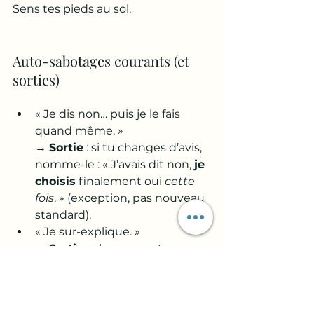
Sens tes pieds au sol.
Auto-sabotages courants (et 
sorties)
« Je dis non… puis je le fais 
quand même. » 
→ 
Sortie
 : si tu changes d’avis, 
nomme-le : « J’avais dit non, 
je 
choisis
 finalement oui 
cette 
fois
. » (exception, pas nouveau 
standard).
« Je sur-explique. » 
→ 
Sortie
 : phrase courte, 
souffle bas.
👉 Tu veux t’entraîner en 