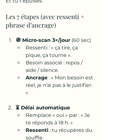
Et tu t’épuises.
Les 7 étapes (avec ressenti + 
phrase d’ancrage)
🧭 Micro-scan 3×/jour
 (60 sec)
Ressenti : « ça tire, ça 
pique, ça tourne ».
Besoin associé : repos / 
aide / silence.
Ancrage
 : « Mon besoin est 
réel, je n’ai pas à le justifier. 
»
⏳ Délai automatique
Remplace « oui » par : « Je 
te réponds à 18 h. »
Ressenti
 : tu récupères du 
souffle.