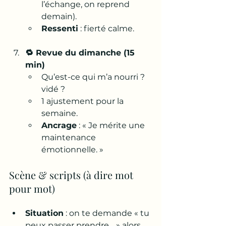
l’échange, on reprend 
demain).
Ressenti
 : fierté calme.
🔁 Revue du dimanche (15 
min)
Qu’est-ce qui m’a nourri ? 
vidé ?
1 ajustement pour la 
semaine.
Ancrage
 : « Je mérite une 
maintenance 
émotionnelle. »
Scène & scripts (à dire mot 
pour mot)
Situation
 : on te demande « tu 
peux passer prendre… » alors 