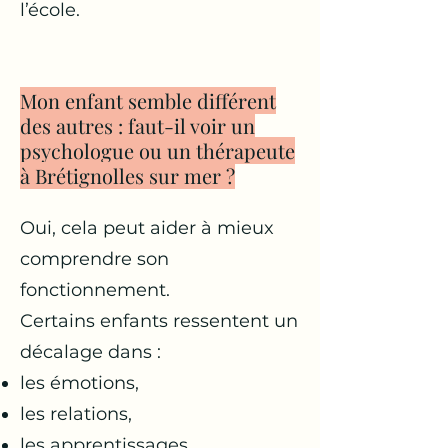
l’école.
Mon enfant semble différent
des autres : faut-il voir un
psychologue ou un thérapeute
à Brétignolles sur mer ?
Oui, cela peut aider à mieux
comprendre son
fonctionnement.
Certains enfants ressentent un
décalage dans :
les émotions,
les relations,
les apprentissages,