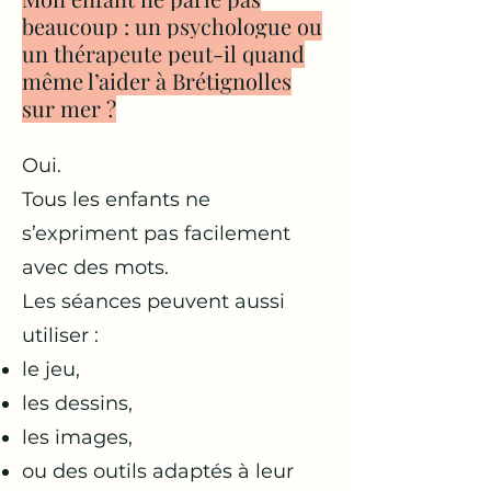
beaucoup : un psychologue ou
un thérapeute peut-il quand
même l’aider à Brétignolles
sur mer ?
Oui.
Tous les enfants ne
s’expriment pas facilement
avec des mots.
Les séances peuvent aussi
utiliser :
le jeu,
les dessins,
les images,
ou des outils adaptés à leur