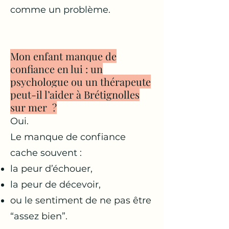
comme un problème.
Mon enfant manque de
confiance en lui : un
psychologue ou un thérapeute
peut-il l’aider à Brétignolles
sur mer ?
Oui.
Le manque de confiance
cache souvent :
la peur d’échouer,
la peur de décevoir,
ou le sentiment de ne pas être
“assez bien”.