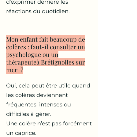
d’exprimer derrière les
réactions du quotidien.
Mon enfant fait beaucoup de
colères : faut-il consulter un
psychologue ou un
thérapeuteà Brétignolles sur
mer ?
Oui, cela peut être utile quand
les colères deviennent
fréquentes, intenses ou
difficiles à gérer.
Une colère n’est pas forcément
un caprice.